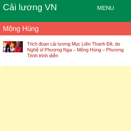
Cải lương VN
MENU
Mộng Hùng
Trích đoạn cải lương Mục Liên Thanh Đề, do
Nghệ sĩ Phượng Nga – Mộng Hùng – Phương
Trinh trình diễn