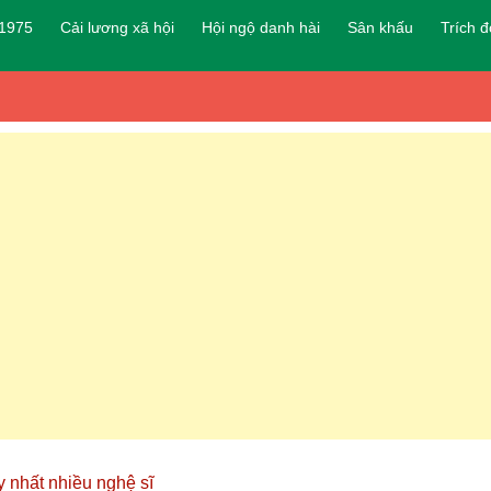
 1975
Cải lương xã hội
Hội ngộ danh hài
Sân khấu
Trích 
y nhất nhiều nghệ sĩ