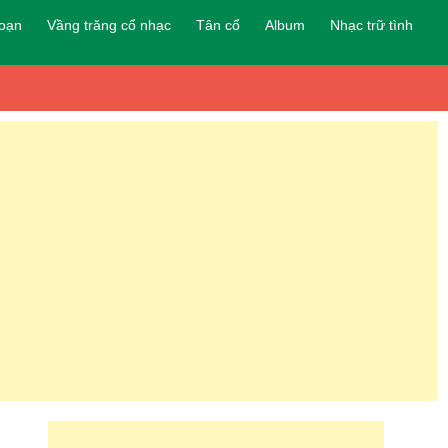
đoạn
Vầng trăng cổ nhạc
Tân cổ
Album
Nhạc trữ tình