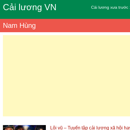
Cải lương VN
Cải lương xưa trước
Nam Hùng
Lôi vũ – Tuyển tập cải lương xã hội ha