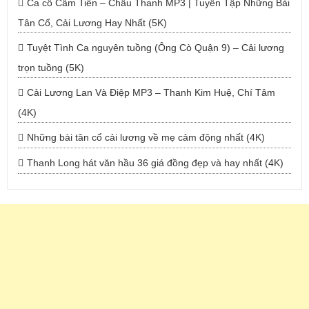
Ca cổ Cẩm Tiên – Châu Thanh MP3 | Tuyển Tập Những Bài
Tân Cổ, Cải Lương Hay Nhất (5K)
Tuyệt Tình Ca nguyên tuồng (Ông Cò Quận 9) – Cải lương
trọn tuồng (5K)
Cải Lương Lan Và Điệp MP3 – Thanh Kim Huệ, Chí Tâm
(4K)
Những bài tân cổ cải lương về mẹ cảm động nhất (4K)
Thanh Long hát văn hầu 36 giá đồng đẹp và hay nhất (4K)