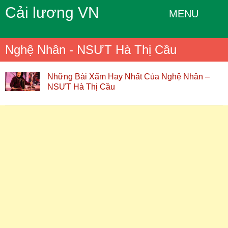
Cải lương VN
MENU
Nghệ Nhân - NSƯT Hà Thị Cầu
Những Bài Xẩm Hay Nhất Của Nghệ Nhân –
NSƯT Hà Thị Cầu