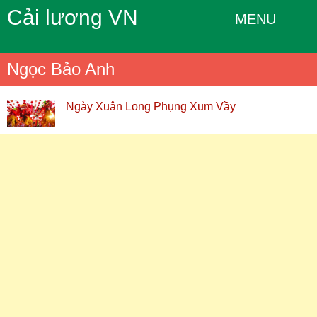
Cải lương VN
MENU
Ngọc Bảo Anh
Ngày Xuân Long Phụng Xum Vầy