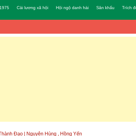
 1975
Cải lương xã hội
Hội ngộ danh hài
Sân khấu
Trích 
 Thành Đạo | Nguyên Hùng , Hồng Yến