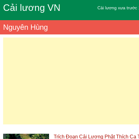
Cải lương VN
Cải lương xưa trước
Nguyên Hùng
Trích Đoạn Cải Lương Phật Thích Ca