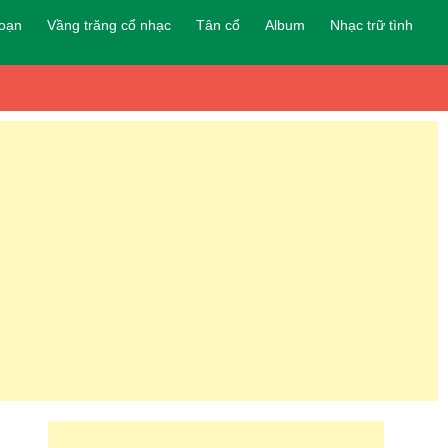
đoạn
Vầng trăng cổ nhạc
Tân cổ
Album
Nhạc trữ tình