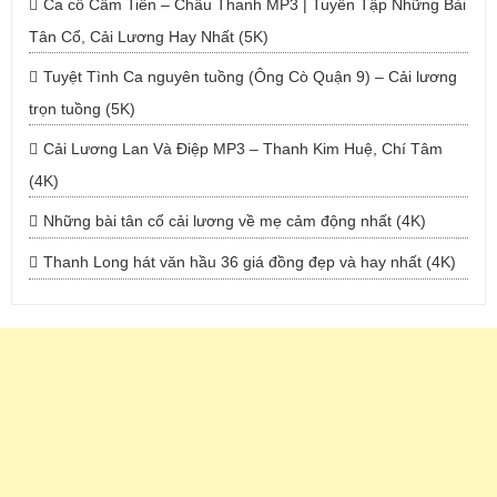
Ca cổ Cẩm Tiên – Châu Thanh MP3 | Tuyển Tập Những Bài
Tân Cổ, Cải Lương Hay Nhất (5K)
Tuyệt Tình Ca nguyên tuồng (Ông Cò Quận 9) – Cải lương
trọn tuồng (5K)
Cải Lương Lan Và Điệp MP3 – Thanh Kim Huệ, Chí Tâm
(4K)
Những bài tân cổ cải lương về mẹ cảm động nhất (4K)
Thanh Long hát văn hầu 36 giá đồng đẹp và hay nhất (4K)