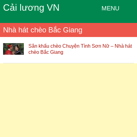
Cải lương VN
MENU
Nhà hát chèo Bắc Giang
Sân khấu chèo Chuyện Tình Sơn Nữ – Nhà hát
chèo Bắc Giang