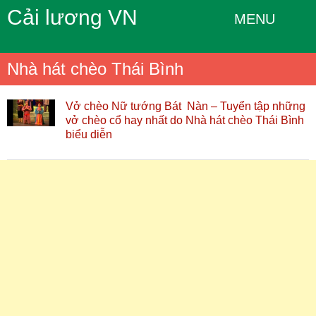
Cải lương VN
MENU
Nhà hát chèo Thái Bình
Vở chèo Nữ tướng Bát Nàn – Tuyển tập những
vở chèo cổ hay nhất do Nhà hát chèo Thái Bình
biểu diễn