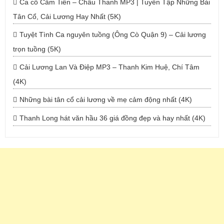
Ca cổ Cẩm Tiên – Châu Thanh MP3 | Tuyển Tập Những Bài
Tân Cổ, Cải Lương Hay Nhất (5K)
Tuyệt Tình Ca nguyên tuồng (Ông Cò Quận 9) – Cải lương
trọn tuồng (5K)
Cải Lương Lan Và Điệp MP3 – Thanh Kim Huệ, Chí Tâm
(4K)
Những bài tân cổ cải lương về mẹ cảm động nhất (4K)
Thanh Long hát văn hầu 36 giá đồng đẹp và hay nhất (4K)