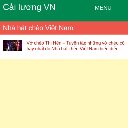
Cải lương VN
MENU
Nhà hát chèo Việt Nam
Vở chèo Thị Hến – Tuyển tập những vở chèo cổ
hay nhất do Nhà hát chèo Việt Nam biểu diễn