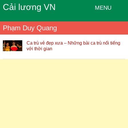
Cải lương VN
MENU
Phạm Duy Quang
Ca trù vẻ đẹp xưa – Những bài ca trù nổi tiếng
với thời gian