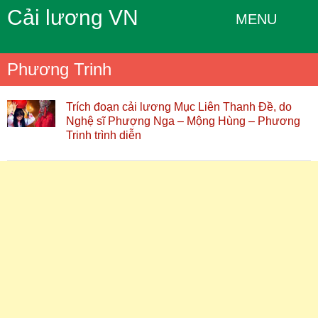
Cải lương VN
MENU
Phương Trinh
Trích đoạn cải lương Mục Liên Thanh Đề, do
Nghệ sĩ Phượng Nga – Mộng Hùng – Phương
Trinh trình diễn