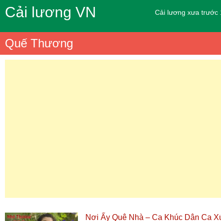
Cải lương VN
Cải lương xưa trước
Quế Thương
Nơi Ấy Quê Nhà – Ca Khúc Dân Ca 