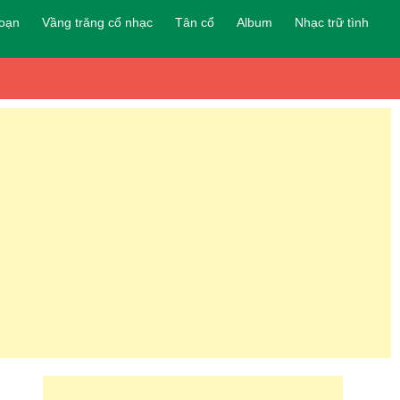
đoạn
Vầng trăng cổ nhạc
Tân cổ
Album
Nhạc trữ tình