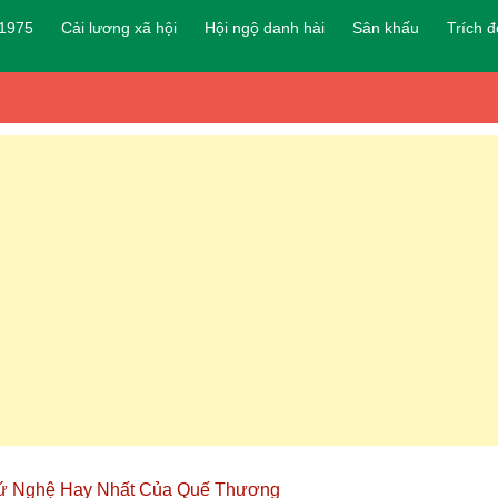
 1975
Cải lương xã hội
Hội ngộ danh hài
Sân khấu
Trích 
Xứ Nghệ Hay Nhất Của Quế Thương