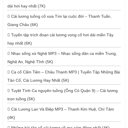
dài hơi hay nhất (7K)
Cải lương tuồng cổ xưa Tìm lại cuộc đời – Thanh Tuấn,
Giang Châu (6K)
Tuyển tập trích đoạn cải lương vọng cổ hơi dài miền Tây
hay nhất (6K)
Nhạc sống xứ Nghệ MP3 – Nhạc sống dân ca miền Trung,
Nghệ An, Nghệ Tĩnh (5K)
Ca cổ Cẩm Tiên – Châu Thanh MP3 | Tuyển Tập Những Bài
Tân Cổ, Cải Lương Hay Nhất (5K)
Tuyệt Tình Ca nguyên tuồng (Ông Cò Quận 9) – Cải lương
trọn tuồng (5K)
Cải Lương Lan Và Điệp MP3 – Thanh Kim Huệ, Chí Tâm
(4K)
Những bài tân cổ cải lương về mẹ cảm động nhất (4K)