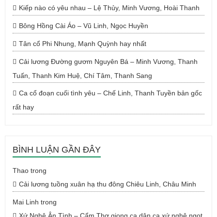
Kiếp nào có yêu nhau – Lệ Thủy, Minh Vương, Hoài Thanh
Bông Hồng Cài Áo – Vũ Linh, Ngọc Huyền
Tân cổ Phi Nhung, Mạnh Quỳnh hay nhất
Cải lương Đường gươm Nguyên Bá – Minh Vương, Thanh
Tuấn, Thanh Kim Huệ, Chí Tâm, Thanh Sang
Ca cổ đoạn cuối tình yêu – Chế Linh, Thanh Tuyền bản gốc
rất hay
BÌNH LUẬN GẦN ĐÂY
Thao
trong
Cải lương tuồng xuân hạ thu đông Chiêu Linh, Châu Minh
Mai Linh
trong
Xứ Nghệ Ân Tình – Cẩm Thơ giọng ca dân ca xứ nghệ ngọt