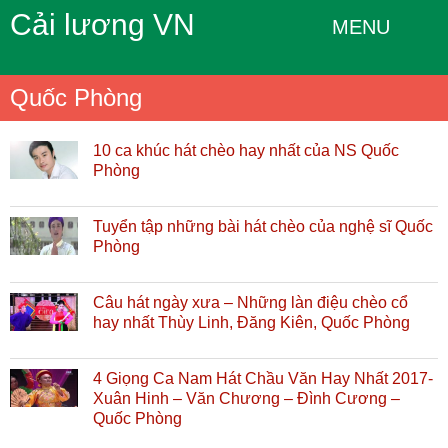
Cải lương VN
MENU
Quốc Phòng
10 ca khúc hát chèo hay nhất của NS Quốc
Phòng
Tuyển tập những bài hát chèo của nghệ sĩ Quốc
Phòng
Câu hát ngày xưa – Những làn điệu chèo cổ
hay nhất Thùy Linh, Đăng Kiên, Quốc Phòng
4 Giọng Ca Nam Hát Chầu Văn Hay Nhất 2017-
Xuân Hinh – Văn Chương – Đình Cương –
Quốc Phòng