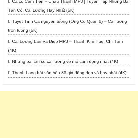
Ca cổ Cẩm Tiên – Châu Thanh MP3 | Tuyển Tập Những Bài
Tân Cổ, Cải Lương Hay Nhất (5K)
Tuyệt Tình Ca nguyên tuồng (Ông Cò Quận 9) – Cải lương
trọn tuồng (5K)
Cải Lương Lan Và Điệp MP3 – Thanh Kim Huệ, Chí Tâm
(4K)
Những bài tân cổ cải lương về mẹ cảm động nhất (4K)
Thanh Long hát văn hầu 36 giá đồng đẹp và hay nhất (4K)