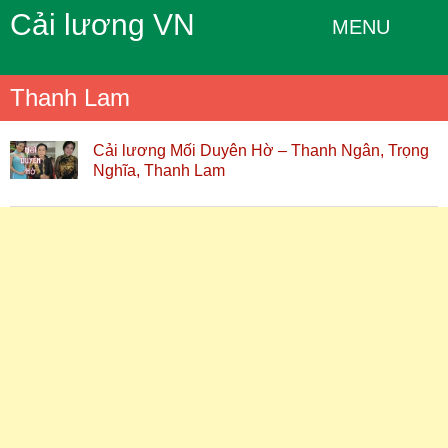
Cải lương VN
MENU
Thanh Lam
Cải lương Mối Duyên Hờ – Thanh Ngân, Trọng
Nghĩa, Thanh Lam