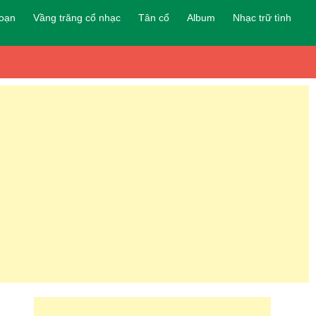
đoạn
Vầng trăng cổ nhạc
Tân cổ
Album
Nhạc trữ tình