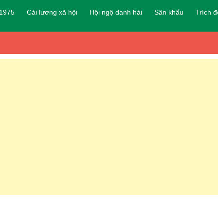
 1975
Cải lương xã hội
Hội ngộ danh hài
Sân khấu
Trích 