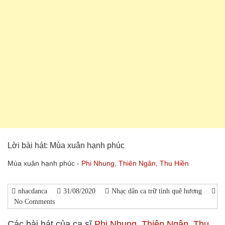
Lời bài hát: Mùa xuân hạnh phúc
Mùa xuân hạnh phúc -
Phi Nhung
,
Thiên Ngân
,
Thu Hiền
nhacdanca
31/08/2020
Nhạc dân ca trữ tình quê hương
No Comments
Các bài hát của ca sĩ
Phi Nhung
,
Thiên Ngân
,
Thu