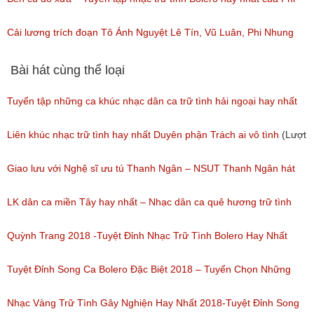
(Lượt nghe: 23)
Nhung
Cải lương trích đoạn Tô Ánh Nguyệt Lê Tín, Vũ Luân, Phi Nhung
(Lượt nghe: 35)
(Lượt nghe: 112)
Bài hát cùng thể loại
Tuyển tập những ca khúc nhạc dân ca trữ tình hải ngoại hay nhất
(Lượt nghe: 277)
Liên khúc nhạc trữ tình hay nhất Duyên phận Trách ai vô tình
(Lượt
nghe: 193)
Giao lưu với Nghệ sĩ ưu tú Thanh Ngân – NSUT Thanh Ngân hát
Bolero
LK dân ca miền Tây hay nhất – Nhạc dân ca quê hương trữ tình
(Lượt nghe: 80)
miền tây hay nhất
Quỳnh Trang 2018 -Tuyệt Đỉnh Nhạc Trữ Tình Bolero Hay Nhất
(Lượt nghe: 184)
Của Quỳnh Trang 2018
Tuyệt Đỉnh Song Ca Bolero Đặc Biệt 2018 – Tuyển Chọn Những
(Lượt nghe: 155)
Bài Hát Song Ca Nhạc Vàng Bolero Hay Nhất
Nhạc Vàng Trữ Tình Gây Nghiện Hay Nhất 2018-Tuyệt Đỉnh Song