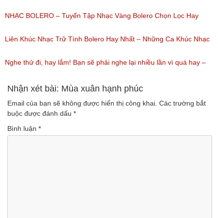
(Lượt nghe: 218)
Ca Thiên Quang Quỳnh Trang Ngọt Ngào
NHẠC BOLERO – Tuyển Tập Nhạc Vàng Bolero Chọn Lọc Hay
(Lượt nghe: 219)
Nhất / Tuyệt Đỉnh Bolero
Liên Khúc Nhạc Trữ Tình Bolero Hay Nhất – Những Ca Khúc Nhạc
(Lượt nghe: 99)
Vàng Trữ Tình Hay Nhất 2018
Nghe thử đi, hay lắm! Bạn sẽ phải nghe lại nhiều lần vì quá hay –
(Lượt nghe: 75)
Nhạc miền Tây đặc sắc
Nhận xét bài: Mùa xuân hạnh phúc
Email của bạn sẽ không được hiển thị công khai.
Các trường bắt
(Lượt nghe: 46)
buộc được đánh dấu
*
Bình luận
*