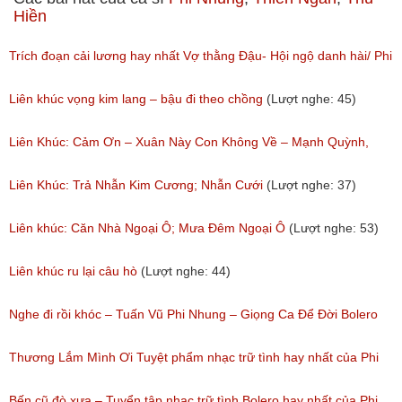
Hiền
Trích đoạn cải lương hay nhất Vợ thằng Đậu- Hội ngộ danh hài/ Phi
Nhung, NSUT Kim Tử Long, Bảo Chung
Liên khúc vọng kim lang – bậu đi theo chồng
(Lượt nghe: 45)
(Lượt nghe: 165)
Liên Khúc: Cảm Ơn – Xuân Này Con Không Về – Mạnh Quỳnh,
Như Quỳnh, Phi Nhung, Thế Sơn
Liên Khúc: Trả Nhẫn Kim Cương; Nhẫn Cưới
(Lượt nghe: 37)
(Lượt nghe: 181)
Liên khúc: Căn Nhà Ngoại Ô; Mưa Đêm Ngoại Ô
(Lượt nghe: 53)
Liên khúc ru lại câu hò
(Lượt nghe: 44)
Nghe đi rồi khóc – Tuấn Vũ Phi Nhung – Giọng Ca Để Đời Bolero
Xưa Làm Rung Động Hàng Triệu Con Tim
Thương Lắm Mình Ơi Tuyệt phẩm nhạc trữ tình hay nhất của Phi
(Lượt nghe: 55)
Nhung
Bến cũ đò xưa – Tuyển tập nhạc trữ tình Bolero hay nhất của Phi