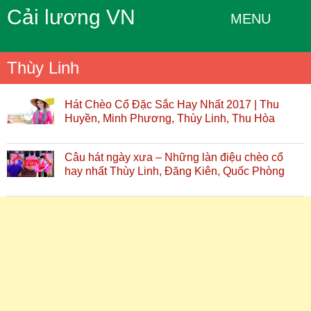
Cải lương VN
MENU
Thùy Linh
Hát Chèo Cổ Đặc Sắc Hay Nhất 2017 | Thu
Huyền, Minh Phương, Thùy Linh, Thu Hòa
Câu hát ngày xưa – Những làn điệu chèo cổ
hay nhất Thùy Linh, Đăng Kiên, Quốc Phòng