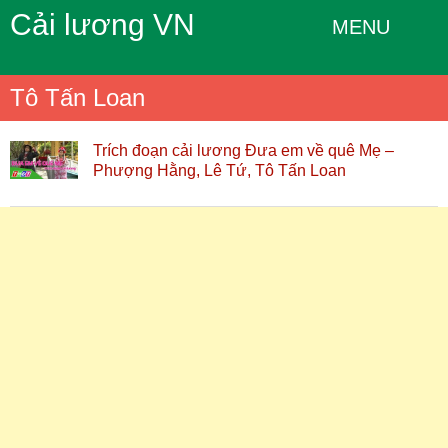
Cải lương VN
MENU
Tô Tấn Loan
Trích đoạn cải lương Đưa em về quê Mẹ –
Phượng Hằng, Lê Tứ, Tô Tấn Loan