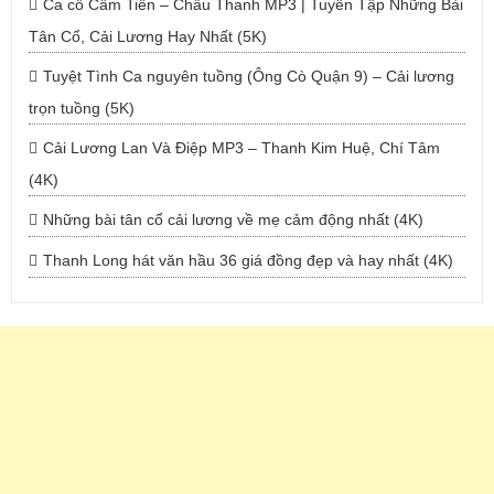
Ca cổ Cẩm Tiên – Châu Thanh MP3 | Tuyển Tập Những Bài
Tân Cổ, Cải Lương Hay Nhất (5K)
Tuyệt Tình Ca nguyên tuồng (Ông Cò Quận 9) – Cải lương
trọn tuồng (5K)
Cải Lương Lan Và Điệp MP3 – Thanh Kim Huệ, Chí Tâm
(4K)
Những bài tân cổ cải lương về mẹ cảm động nhất (4K)
Thanh Long hát văn hầu 36 giá đồng đẹp và hay nhất (4K)