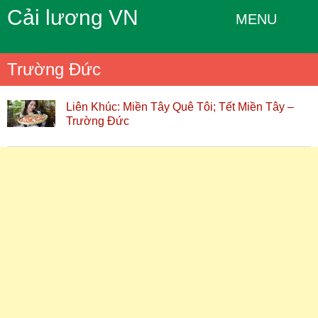
Cải lương VN
MENU
Trường Đức
Liên Khúc: Miền Tây Quê Tôi; Tết Miền Tây –
Trường Đức