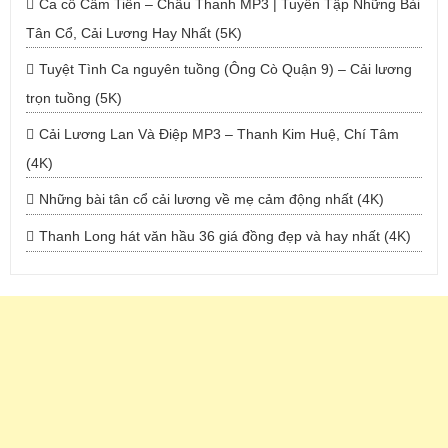
Ca cổ Cẩm Tiên – Châu Thanh MP3 | Tuyển Tập Những Bài
Tân Cổ, Cải Lương Hay Nhất (5K)
Tuyệt Tình Ca nguyên tuồng (Ông Cò Quận 9) – Cải lương
trọn tuồng (5K)
Cải Lương Lan Và Điệp MP3 – Thanh Kim Huệ, Chí Tâm
(4K)
Những bài tân cổ cải lương về mẹ cảm động nhất (4K)
Thanh Long hát văn hầu 36 giá đồng đẹp và hay nhất (4K)