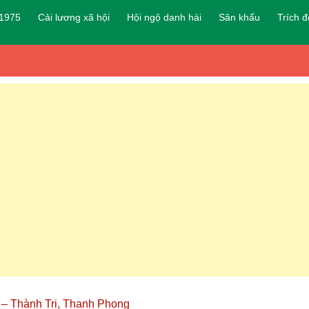
 1975
Cải lương xã hội
Hội ngộ danh hài
Sân khấu
Trích 
 – Thành Tri, Thanh Phong