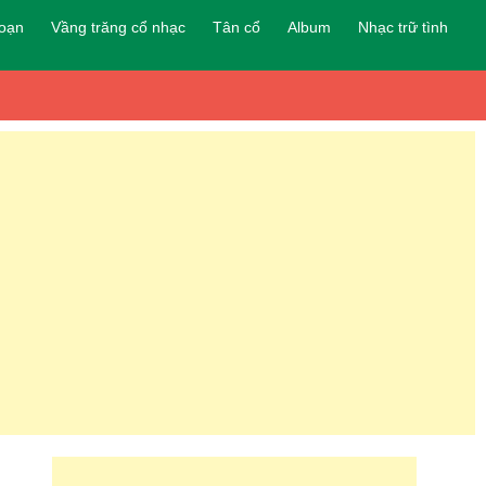
đoạn
Vầng trăng cổ nhạc
Tân cổ
Album
Nhạc trữ tình