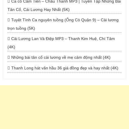
Ca cổ Cẩm Tiên – Châu Thanh MP3 | Tuyển Tập Những Bài
Tân Cổ, Cải Lương Hay Nhất (5K)
Tuyệt Tình Ca nguyên tuồng (Ông Cò Quận 9) – Cải lương
trọn tuồng (5K)
Cải Lương Lan Và Điệp MP3 – Thanh Kim Huệ, Chí Tâm
(4K)
Những bài tân cổ cải lương về mẹ cảm động nhất (4K)
Thanh Long hát văn hầu 36 giá đồng đẹp và hay nhất (4K)