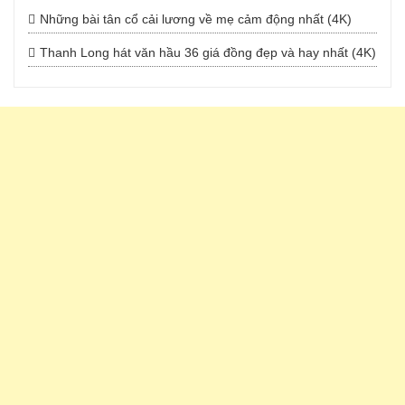
Những bài tân cổ cải lương về mẹ cảm động nhất (4K)
Thanh Long hát văn hầu 36 giá đồng đẹp và hay nhất (4K)