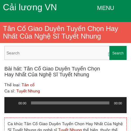
Cải lương VN
MENU
Tân Cổ Giao Duyên Tuyển Chọn Hay
Nhất Của Nghệ Sĩ Tuyết Nhung
Search
Bài hát: Tân Cổ Giao Duyên Tuyển Chọn
Hay Nhất Của Nghệ Sĩ Tuyết Nhung
Thể loại:
Tân cổ
Ca sĩ:
Tuyết Nhung
00:00
00:00
Trình
chơi
Audio
Ca khúc Tân Cổ Giao Duyên Tuyển Chọn Hay Nhất Của Nghệ
Sĩ Tuyết Nhung do nghệ sĩ
Tuyết Nhung
thể hiện, thuộc thể