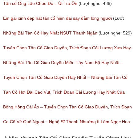
Tân cổ Ông Lão Chèo Đò – Út Trà Ôn
(Lượt nghe: 486)
Em gái xinh đẹp hát tân cổ hiện đại say đắm lòng người
(Lượt
nghe: 276)
Những Bài Tân Cổ Hay Nhất NSUT Thanh Ngân
(Lượt nghe: 529)
Tuyển Chọn Tân Cổ Giao Duyên, Trích Đoạn Cải Lương Xưa Hay
Nhất Được Nghe Nhiều Nhất Trước 1975
Những Bài Tân Cổ Giao Duyên Miền Tây Nam Bộ Hay Nhất –
(Lượt nghe: 472)
Tuyển Tập Tân Cổ Cải Lương Đặc Sắc
Tuyển Chọn Tân Cổ Giao Duyên Hay Nhất – Những Bài Tân Cổ
(Lượt nghe: 319)
Cải Lương Hay Nhất
Tân Cổ Hơi Dài Cao Vút, Trích Đoạn Cải Lương Hay Nhất Của
(Lượt nghe: 216)
Nhiều Nghệ Sĩ Hơi Dài Nghe Nhiều Nhất
Bông Hồng Cài Áo – Tuyển Chọn Tân Cổ Giao Duyên, Trích Đoạn
(Lượt nghe: 208)
Cải Lương Hay Dễ Nghe Mà Cũng Dễ Ngủ
Ca Cổ Về Quê Ngoại – Nghệ Sĩ Thanh Nhường ft Lâm Ngọc Hoa
(Lượt nghe: 234)
(Lượt nghe: 994)