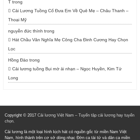
T
trong
Cải Lương Tuồng Cổ Đưa Em Về Quê Mẹ – Châu Thanh –
Thoại Mỹ
nguyễn đức thính
trong
Hát Chầu Văn Nghĩa Mẹ Công Cha Đinh Cương Hay Chọn
Lọc
Hồng Đào
trong
Cải lương tuồng Bụi mờ ải nhạn – Ngọc Huyền, Kim Tử
Long
Copyright © 2017
Cải lương Việt Nam – Tuyển tập cải lương hay tuyển
chọn
.
Cải lương là một loại hình kịch hát có nguồn gốc từ miền Nam Việt
Nam, hình thành trên cơ sở dòng nhạc Đờn ca tài tử và dân ca miền