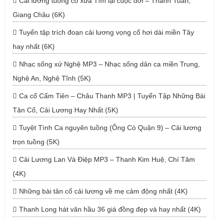
Cải lương tuồng cổ xưa Tìm lại cuộc đời – Thanh Tuấn,
Giang Châu (6K)
Tuyển tập trích đoạn cải lương vọng cổ hơi dài miền Tây
hay nhất (6K)
Nhạc sống xứ Nghệ MP3 – Nhạc sống dân ca miền Trung,
Nghệ An, Nghệ Tĩnh (5K)
Ca cổ Cẩm Tiên – Châu Thanh MP3 | Tuyển Tập Những Bài
Tân Cổ, Cải Lương Hay Nhất (5K)
Tuyệt Tình Ca nguyên tuồng (Ông Cò Quận 9) – Cải lương
trọn tuồng (5K)
Cải Lương Lan Và Điệp MP3 – Thanh Kim Huệ, Chí Tâm
(4K)
Những bài tân cổ cải lương về mẹ cảm động nhất (4K)
Thanh Long hát văn hầu 36 giá đồng đẹp và hay nhất (4K)