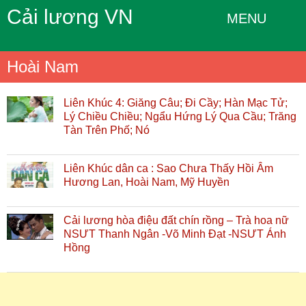
Cải lương VN
MENU
Hoài Nam
Liên Khúc 4: Giăng Câu; Đi Cầy; Hàn Mạc Tử;
Lý Chiều Chiều; Ngẩu Hứng Lý Qua Cầu; Trăng
Tàn Trên Phố; Nó
Liên Khúc dân ca : Sao Chưa Thấy Hồi Âm
Hương Lan, Hoài Nam, Mỹ Huyền
Cải lương hòa điệu đất chín rồng – Trà hoa nữ
NSƯT Thanh Ngân -Võ Minh Đạt -NSƯT Ánh
Hồng