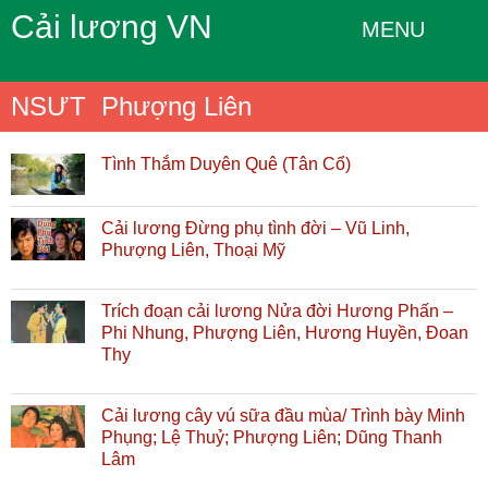
Cải lương VN
MENU
NSƯT Phượng Liên
Tình Thắm Duyên Quê (Tân Cổ)
Cải lương Đừng phụ tình đời – Vũ Linh,
Phượng Liên, Thoại Mỹ
Trích đoạn cải lương Nửa đời Hương Phấn –
Phi Nhung, Phượng Liên, Hương Huyền, Đoan
Thy
Cải lương cây vú sữa đầu mùa/ Trình bày Minh
Phụng; Lệ Thuỷ; Phượng Liên; Dũng Thanh
Lâm