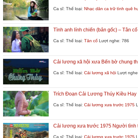
Ca sĩ:
Thể loại:
Nhạc dân ca trữ tình quê 
Tình anh lính chiến (bản gốc) – Tân c
Ca sĩ:
Thể loại:
Tân cổ
Lượt nghe: 786
Cải lương xã hội xưa Bến bờ chung t
Ca sĩ:
Thể loại:
Cải lương xã hội
Lượt nghe
Trích Đoạn Cải Lương Thúy Kiều Hay 
Ca sĩ:
Thể loại:
Cải lương xưa trước 1975
L
Cải lương xưa trước 1975 Người tình 
Ca sĩ:
Thể loại:
Cải lương xưa trước 1975
L