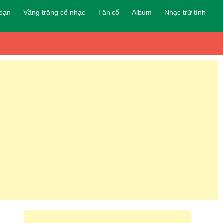
đoạn
Vầng trăng cổ nhạc
Tân cổ
Album
Nhạc trữ tình