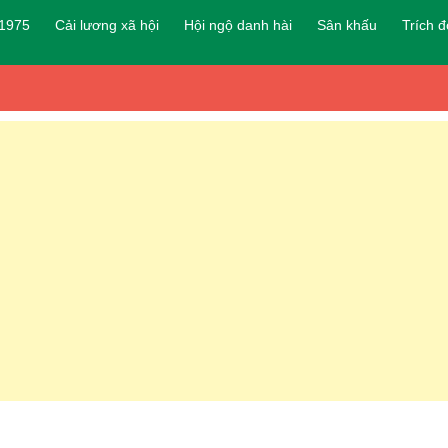
 1975
Cải lương xã hội
Hội ngộ danh hài
Sân khấu
Trích 