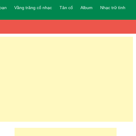
đoạn
Vầng trăng cổ nhạc
Tân cổ
Album
Nhạc trữ tình