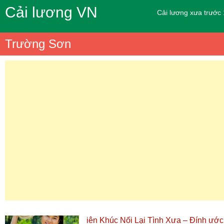
Cải lương VN
Cải lương xưa trước
Trường Sơn
iên Khúc Nối Lại Tình Xưa – Đính ước