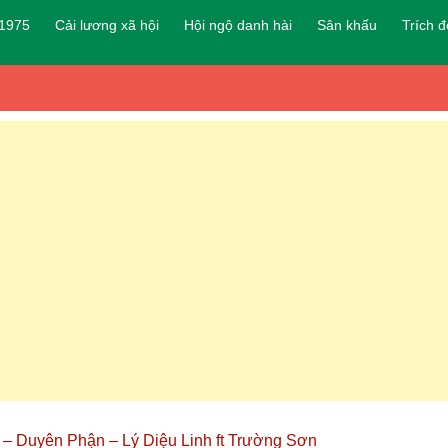
 1975
Cải lương xã hội
Hội ngộ danh hài
Sân khấu
Trích 
 – Duyên Phận – Lý Diệu Linh ft Trường Sơn