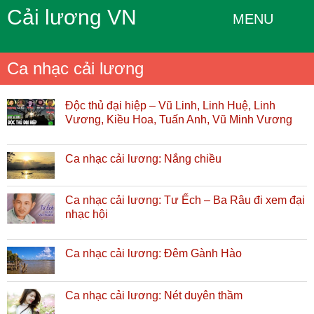
Cải lương VN
MENU
Ca nhạc cải lương
Độc thủ đại hiệp – Vũ Linh, Linh Huệ, Linh
Vương, Kiều Hoa, Tuấn Anh, Vũ Minh Vương
Ca nhạc cải lương: Nắng chiều
Ca nhạc cải lương: Tư Ếch – Ba Râu đi xem đại
nhạc hội
Ca nhạc cải lương: Đêm Gành Hào
Ca nhạc cải lương: Nét duyên thầm