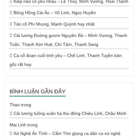
Kiếp nào có yêu nhau – Lệ Thủy, Minh Vương, Hoài Thanh
Bông Hồng Cài Áo – Vũ Linh, Ngọc Huyền
Tân cổ Phi Nhung, Mạnh Quỳnh hay nhất
Cải lương Đường gươm Nguyên Bá – Minh Vương, Thanh
Tuấn, Thanh Kim Huệ, Chí Tâm, Thanh Sang
Ca cổ đoạn cuối tình yêu – Chế Linh, Thanh Tuyền bản
gốc rất hay
BÌNH LUẬN GẦN ĐÂY
Thao
trong
Cải lương tuồng xuân hạ thu đông Chiêu Linh, Châu Minh
Mai Linh
trong
Xứ Nghệ Ân Tình – Cẩm Thơ giọng ca dân ca xứ nghệ