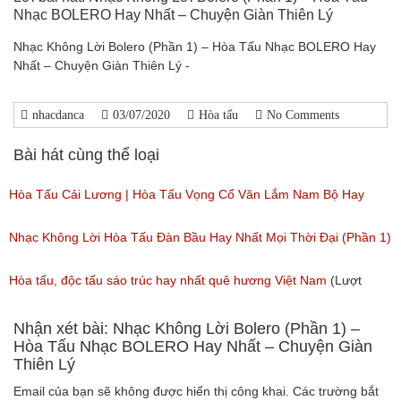
Nhạc BOLERO Hay Nhất – Chuyện Giàn Thiên Lý
Nhạc Không Lời Bolero (Phần 1) – Hòa Tấu Nhạc BOLERO Hay
Nhất – Chuyện Giàn Thiên Lý -
nhacdanca
03/07/2020
Hòa tấu
No Comments
Bài hát cùng thể loại
Hòa Tấu Cải Lương | Hòa Tấu Vọng Cổ Văn Lắm Nam Bộ Hay
Nhất
Nhạc Không Lời Hòa Tấu Đàn Bầu Hay Nhất Mọi Thời Đại (Phần 1)
(Lượt nghe: 832)
(Lượt nghe: 254)
Hòa tấu, độc tấu sáo trúc hay nhất quê hương Việt Nam
(Lượt
nghe: 91)
Nhận xét bài: Nhạc Không Lời Bolero (Phần 1) –
Hòa Tấu Nhạc BOLERO Hay Nhất – Chuyện Giàn
Thiên Lý
Email của bạn sẽ không được hiển thị công khai.
Các trường bắt