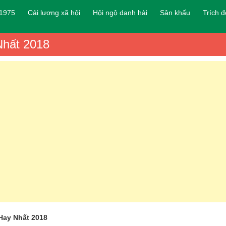
 1975
Cải lương xã hội
Hội ngộ danh hài
Sân khấu
Trích 
Nhất 2018
Hay Nhất 2018