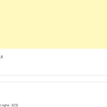
18
t nghe: 323)