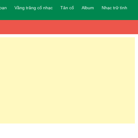
đoạn
Vầng trăng cổ nhạc
Tân cổ
Album
Nhạc trữ tình