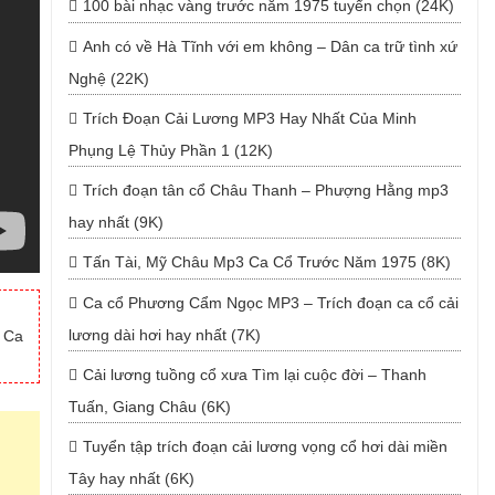
100 bài nhạc vàng trước năm 1975 tuyển chọn (24K)
Anh có về Hà Tĩnh với em không – Dân ca trữ tình xứ
Nghệ (22K)
Trích Đoạn Cải Lương MP3 Hay Nhất Của Minh
Phụng Lệ Thủy Phần 1 (12K)
Trích đoạn tân cổ Châu Thanh – Phượng Hằng mp3
hay nhất (9K)
Tấn Tài, Mỹ Châu Mp3 Ca Cổ Trước Năm 1975 (8K)
Ca cổ Phương Cẩm Ngọc MP3 – Trích đoạn ca cổ cải
lương dài hơi hay nhất (7K)
t Ca
Cải lương tuồng cổ xưa Tìm lại cuộc đời – Thanh
Tuấn, Giang Châu (6K)
Tuyển tập trích đoạn cải lương vọng cổ hơi dài miền
Tây hay nhất (6K)