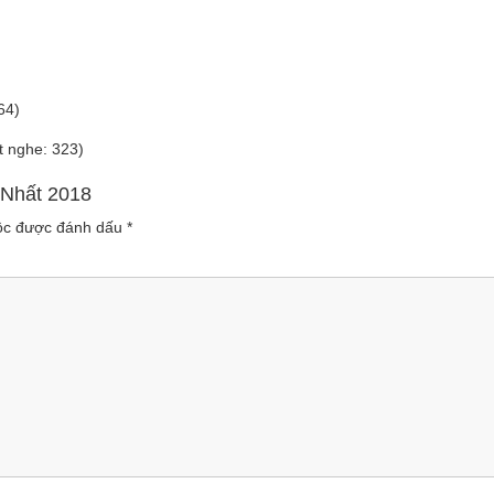
64)
t nghe: 323)
 Nhất 2018
uộc được đánh dấu
*