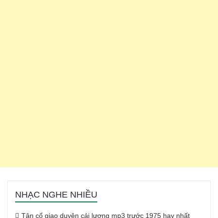
NHẠC NGHE NHIỀU
Tân cổ giao duyên cải lương mp3 trước 1975 hay nhất