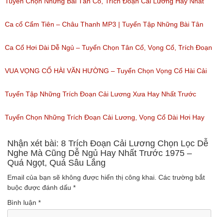
Ca Cổ Cải Lương Hài Hay Nhất Của Thanh Nam
Tuyển Chọn Những Bài Tân Cổ, Trích Đoạn Cải Lương Hay Nhất
(Lượt nghe: 218)
Của 2 NỮ DANH CA Tân Cổ SIÊU HƠI DÀI
Ca cổ Cẩm Tiên – Châu Thanh MP3 | Tuyển Tập Những Bài Tân
(Lượt nghe: 97)
Cổ, Cải Lương Hay Nhất
Ca Cổ Hơi Dài Dễ Ngủ – Tuyển Chọn Tân Cổ, Vọng Cổ, Trích Đoạn
(Lượt nghe: 4,808)
Cải Lương Hơi Dài Miền Tây Hay Nhất
VUA VỌNG CỔ HÀI VĂN HƯỜNG – Tuyển Chọn Vọng Cổ Hài Cải
(Lượt nghe: 676)
Lương, Tân Cổ Xưa Hay Nhất Của Văn Hường
Tuyển Tập Những Trích Đoạn Cải Lương Xưa Hay Nhất Trước
(Lượt nghe: 943)
1975 – Trích Đoạn Cải Lương Chọn Lọc
Tuyển Chọn Những Trích Đoạn Cải Lương, Vọng Cổ Dài Hơi Hay
(Lượt nghe: 153)
Nhất
Nhận xét bài: 8 Trích Đoạn Cải Lương Chọn Lọc Dễ
Nghe Mà Cũng Dễ Ngủ Hay Nhất Trước 1975 –
Quá Ngọt, Quá Sâu Lắng
(Lượt nghe: 170)
Email của bạn sẽ không được hiển thị công khai.
Các trường bắt
buộc được đánh dấu
*
Bình luận
*