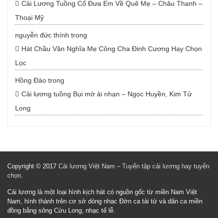
Cải Lương Tuồng Cổ Đưa Em Về Quê Mẹ – Châu Thanh –
Thoại Mỹ
nguyễn đức thính
trong
Hát Chầu Văn Nghĩa Mẹ Công Cha Đinh Cương Hay Chọn
Lọc
Hồng Đào
trong
Cải lương tuồng Bụi mờ ải nhạn – Ngọc Huyền, Kim Tử
Long
Copyright © 2017
Cải lương Việt Nam – Tuyển tập cải lương hay tuyển
chọn
.
Cải lương là một loại hình kịch hát có nguồn gốc từ miền Nam Việt
Nam, hình thành trên cơ sở dòng nhạc Đờn ca tài tử và dân ca miền
đồng bằng sông Cửu Long, nhạc tế lễ.