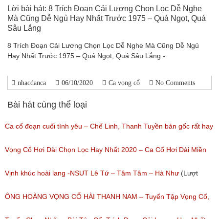
Lời bài hát: 8 Trích Đoạn Cải Lương Chọn Lọc Dễ Nghe
Mà Cũng Dễ Ngủ Hay Nhất Trước 1975 – Quá Ngọt, Quá
Sâu Lắng
8 Trích Đoạn Cải Lương Chọn Lọc Dễ Nghe Mà Cũng Dễ Ngủ
Hay Nhất Trước 1975 – Quá Ngọt, Quá Sâu Lắng -
nhacdanca
06/10/2020
Ca vọng cổ
No Comments
Bài hát cùng thể loại
Ca cổ đoạn cuối tình yêu – Chế Linh, Thanh Tuyền bản gốc rất hay
(Lượt nghe: 332)
Vọng Cổ Hơi Dài Chọn Lọc Hay Nhất 2020 – Ca Cổ Hơi Dài Miền
Tây Hay Nhất
Vịnh khúc hoài lang -NSUT Lê Tứ – Tâm Tâm – Hà Như
(Lượt
(Lượt nghe: 831)
nghe: 119)
ÔNG HOÀNG VỌNG CỔ HÀI THANH NAM – Tuyển Tập Vọng Cổ,