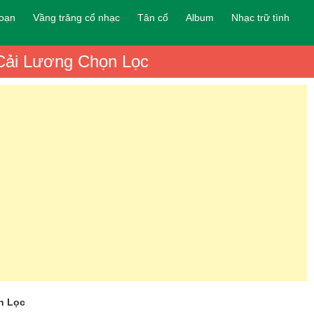
đoạn
Vầng trăng cổ nhạc
Tân cổ
Album
Nhạc trữ tình
Cải Lương Chọn Lọc
n Lọc