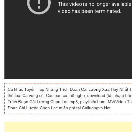
Ca khúc Tuyển Tập Những Trích Đoạn Cải Lương Xưa Hay Nhất Trư
thể loại Ca vọng cổ. Các bạn có thể nghe, download (tải nhạc) 
Trích Đoạn Cải Lương Chọn Lọc mp3, playlist/album, MV/Video T
Đoạn Cải Lương Chọn Lọc miễn phí tại Cailuongvn.Net