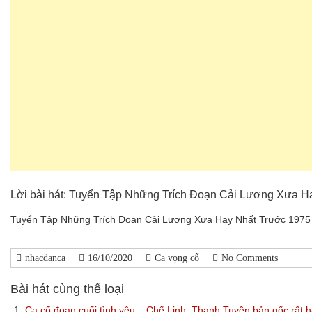
Lời bài hát: Tuyển Tập Những Trích Đoạn Cải Lương Xưa H
Tuyển Tập Những Trích Đoạn Cải Lương Xưa Hay Nhất Trước 1975 
nhacdanca
16/10/2020
Ca vọng cổ
No Comments
Bài hát cùng thể loại
1.
Ca cổ đoạn cuối tình yêu – Chế Linh, Thanh Tuyền bản gốc rất 