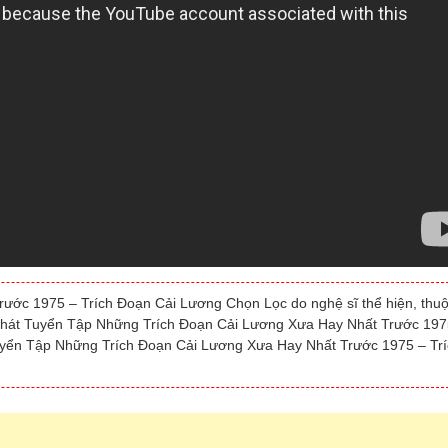
ớc 1975 – Trích Đoạn Cải Lương Chọn Lọc do nghệ sĩ thể hiện, thu
bài hát Tuyển Tập Những Trích Đoạn Cải Lương Xưa Hay Nhất Trước 197
uyển Tập Những Trích Đoạn Cải Lương Xưa Hay Nhất Trước 1975 – Tr