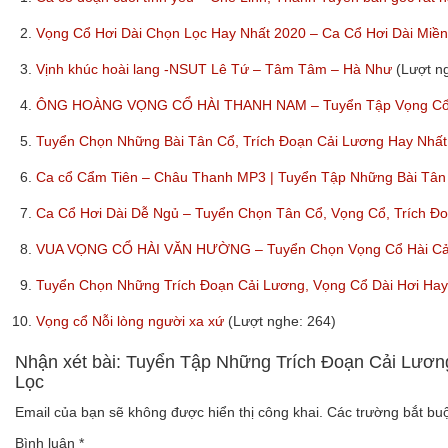
2.
Vọng Cổ Hơi Dài Chọn Lọc Hay Nhất 2020 – Ca Cổ Hơi Dài Miề
3.
Vịnh khúc hoài lang -NSUT Lê Tứ – Tâm Tâm – Hà Như
(Lượt n
4.
ÔNG HOÀNG VỌNG CỔ HÀI THANH NAM – Tuyển Tập Vọng Cổ, 
5.
Tuyển Chọn Những Bài Tân Cổ, Trích Đoạn Cải Lương Hay Nh
6.
Ca cổ Cẩm Tiên – Châu Thanh MP3 | Tuyển Tập Những Bài Tân
7.
Ca Cổ Hơi Dài Dễ Ngủ – Tuyển Chọn Tân Cổ, Vọng Cổ, Trích Đ
8.
VUA VỌNG CỔ HÀI VĂN HƯỜNG – Tuyển Chọn Vọng Cổ Hài Cải
9.
Tuyển Chọn Những Trích Đoạn Cải Lương, Vọng Cổ Dài Hơi Ha
10.
Vọng cổ Nỗi lòng người xa xứ
(Lượt nghe: 264)
Nhận xét bài: Tuyển Tập Những Trích Đoạn Cải Lươ
Lọc
Email của bạn sẽ không được hiển thị công khai.
Các trường bắt b
Bình luận
*