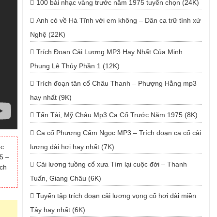
100 bài nhạc vàng trước năm 1975 tuyển chọn (24K)
Anh có về Hà Tĩnh với em không – Dân ca trữ tình xứ
Nghệ (22K)
Trích Đoạn Cải Lương MP3 Hay Nhất Của Minh
Phụng Lệ Thủy Phần 1 (12K)
Trích đoạn tân cổ Châu Thanh – Phượng Hằng mp3
hay nhất (9K)
Tấn Tài, Mỹ Châu Mp3 Ca Cổ Trước Năm 1975 (8K)
Ca cổ Phương Cẩm Ngọc MP3 – Trích đoạn ca cổ cải
ộc
lương dài hơi hay nhất (7K)
5 –
Cải lương tuồng cổ xưa Tìm lại cuộc đời – Thanh
ích
Tuấn, Giang Châu (6K)
Tuyển tập trích đoạn cải lương vọng cổ hơi dài miền
Tây hay nhất (6K)