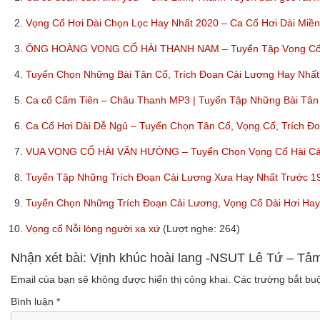
2.
Vọng Cổ Hơi Dài Chọn Lọc Hay Nhất 2020 – Ca Cổ Hơi Dài Miề
3.
ÔNG HOÀNG VỌNG CỔ HÀI THANH NAM – Tuyển Tập Vọng Cổ, 
4.
Tuyển Chọn Những Bài Tân Cổ, Trích Đoạn Cải Lương Hay Nh
5.
Ca cổ Cẩm Tiên – Châu Thanh MP3 | Tuyển Tập Những Bài Tân
6.
Ca Cổ Hơi Dài Dễ Ngủ – Tuyển Chọn Tân Cổ, Vọng Cổ, Trích Đ
7.
VUA VỌNG CỔ HÀI VĂN HƯỜNG – Tuyển Chọn Vọng Cổ Hài Cải
8.
Tuyển Tập Những Trích Đoạn Cải Lương Xưa Hay Nhất Trước 1
9.
Tuyển Chọn Những Trích Đoạn Cải Lương, Vọng Cổ Dài Hơi Ha
10.
Vọng cổ Nỗi lòng người xa xứ
(Lượt nghe: 264)
Nhận xét bài: Vịnh khúc hoài lang -NSUT Lê Tứ – T
Email của bạn sẽ không được hiển thị công khai.
Các trường bắt b
Bình luận
*