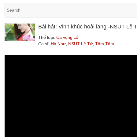
Bài hát: Vịnh khúc hoài lang -NSUT L
Thể loại:
Ca vọng cổ
Ca sĩ:
Hà Như
,
NSUT Lê Tứ
,
Tâm Tâm