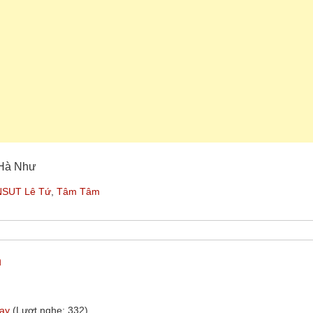
 Hà Như
NSUT Lê Tứ
,
Tâm Tâm
m
hay
(Lượt nghe: 332)