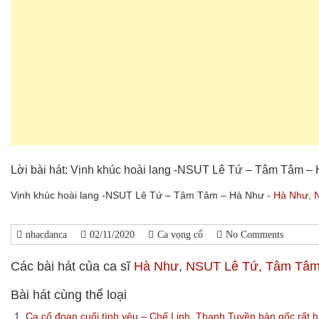
Lời bài hát: Vịnh khúc hoài lang -NSUT Lê Tứ – Tâm Tâm –
Vịnh khúc hoài lang -NSUT Lê Tứ – Tâm Tâm – Hà Như -
Hà Như
,
nhacdanca
02/11/2020
Ca vọng cổ
No Comments
Các bài hát của ca sĩ
Hà Như
,
NSUT Lê Tứ
,
Tâm Tâ
Bài hát cùng thể loại
1.
Ca cổ đoạn cuối tình yêu – Chế Linh, Thanh Tuyền bản gốc rất 