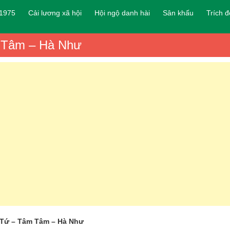
 1975
Cải lương xã hội
Hội ngộ danh hài
Sân khấu
Trích 
m Tâm – Hà Như
 Tứ – Tâm Tâm – Hà Như