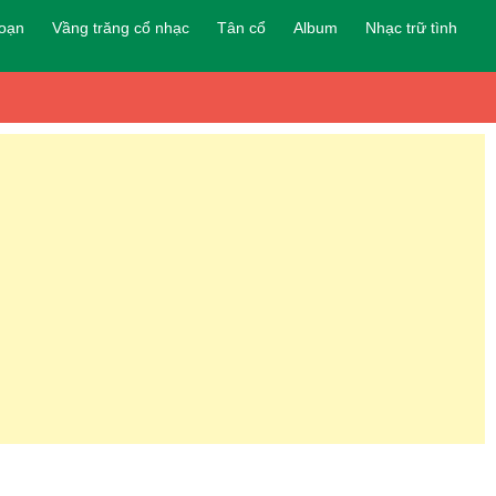
đoạn
Vầng trăng cổ nhạc
Tân cổ
Album
Nhạc trữ tình