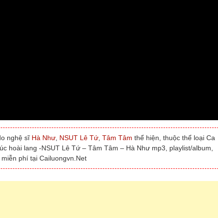
do nghệ sĩ
Hà Như
,
NSUT Lê Tứ
,
Tâm Tâm
thể hiện, thuộc thể loại Ca
khúc hoài lang -NSUT Lê Tứ – Tâm Tâm – Hà Như mp3, playlist/album,
iễn phí tại Cailuongvn.Net