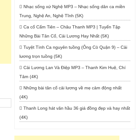
Nhạc sống xứ Nghệ MP3 – Nhạc sống dân ca miền
Trung, Nghệ An, Nghệ Tĩnh (5K)
Ca cổ Cẩm Tiên – Châu Thanh MP3 | Tuyển Tập
Những Bài Tân Cổ, Cải Lương Hay Nhất (5K)
Tuyệt Tình Ca nguyên tuồng (Ông Cò Quận 9) – Cải
lương trọn tuồng (5K)
Cải Lương Lan Và Điệp MP3 – Thanh Kim Huệ, Chí
Tâm (4K)
Những bài tân cổ cải lương về mẹ cảm động nhất
(4K)
Thanh Long hát văn hầu 36 giá đồng đẹp và hay nhất
(4K)