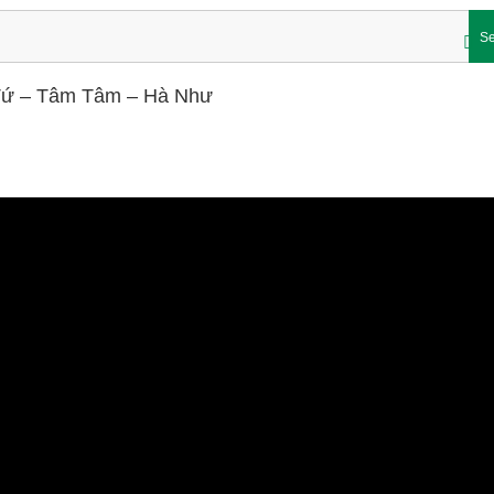
Se
ê Tứ – Tâm Tâm – Hà Như