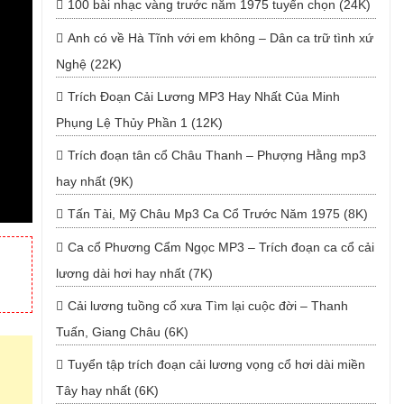
100 bài nhạc vàng trước năm 1975 tuyển chọn (24K)
Anh có về Hà Tĩnh với em không – Dân ca trữ tình xứ
Nghệ (22K)
Trích Đoạn Cải Lương MP3 Hay Nhất Của Minh
Phụng Lệ Thủy Phần 1 (12K)
Trích đoạn tân cổ Châu Thanh – Phượng Hằng mp3
hay nhất (9K)
Tấn Tài, Mỹ Châu Mp3 Ca Cổ Trước Năm 1975 (8K)
Ca cổ Phương Cẩm Ngọc MP3 – Trích đoạn ca cổ cải
lương dài hơi hay nhất (7K)
Cải lương tuồng cổ xưa Tìm lại cuộc đời – Thanh
Tuấn, Giang Châu (6K)
Tuyển tập trích đoạn cải lương vọng cổ hơi dài miền
Tây hay nhất (6K)