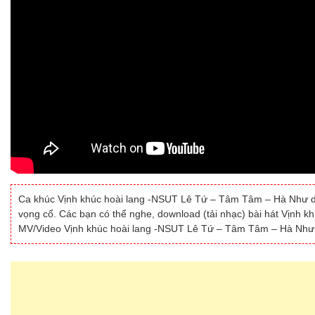
Ca khúc Vịnh khúc hoài lang -NSUT Lê Tứ – Tâm Tâm – Hà Như 
vọng cổ. Các bạn có thể nghe, download (tải nhạc) bài hát Vịnh 
MV/Video Vịnh khúc hoài lang -NSUT Lê Tứ – Tâm Tâm – Hà Như m