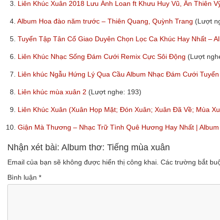
3.
Liên Khúc Xuân 2018 Lưu Ánh Loan ft Khưu Huy Vũ, Ân Thiên V
4.
Album Hoa đào năm trước – Thiên Quang, Quỳnh Trang
(Lượt n
5.
Tuyển Tập Tân Cổ Giao Duyên Chọn Lọc Ca Khúc Hay Nhất – 
6.
Liên Khúc Nhạc Sống Đám Cưới Remix Cực Sôi Động
(Lượt ngh
7.
Liên khúc Ngẫu Hứng Lý Qua Cầu Album Nhạc Đám Cưới Tuyể
8.
Liên khúc mùa xuân 2
(Lượt nghe: 193)
9.
Liên Khúc Xuân (Xuân Họp Mặt; Đón Xuân; Xuân Đã Về; Mùa X
10.
Giận Mà Thương – Nhạc Trữ Tình Quê Hương Hay Nhất | Album
Nhận xét bài: Album thơ: Tiếng mùa xuân
Email của bạn sẽ không được hiển thị công khai.
Các trường bắt b
Bình luận
*