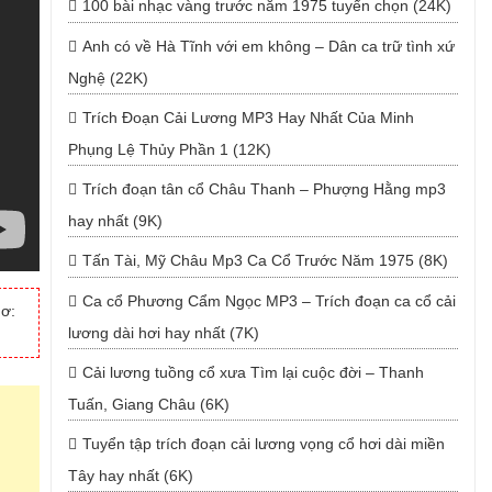
100 bài nhạc vàng trước năm 1975 tuyển chọn (24K)
Anh có về Hà Tĩnh với em không – Dân ca trữ tình xứ
Nghệ (22K)
Trích Đoạn Cải Lương MP3 Hay Nhất Của Minh
Phụng Lệ Thủy Phần 1 (12K)
Trích đoạn tân cổ Châu Thanh – Phượng Hằng mp3
hay nhất (9K)
Tấn Tài, Mỹ Châu Mp3 Ca Cổ Trước Năm 1975 (8K)
Ca cổ Phương Cẩm Ngọc MP3 – Trích đoạn ca cổ cải
hơ:
lương dài hơi hay nhất (7K)
Cải lương tuồng cổ xưa Tìm lại cuộc đời – Thanh
Tuấn, Giang Châu (6K)
Tuyển tập trích đoạn cải lương vọng cổ hơi dài miền
Tây hay nhất (6K)