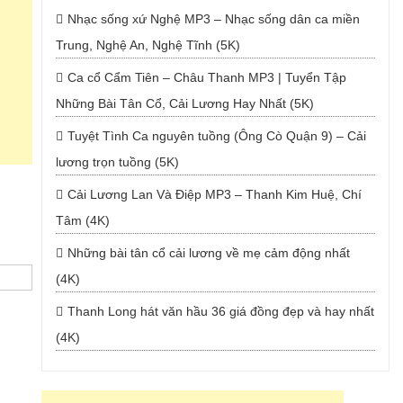
Nhạc sống xứ Nghệ MP3 – Nhạc sống dân ca miền
Trung, Nghệ An, Nghệ Tĩnh (5K)
Ca cổ Cẩm Tiên – Châu Thanh MP3 | Tuyển Tập
Những Bài Tân Cổ, Cải Lương Hay Nhất (5K)
Tuyệt Tình Ca nguyên tuồng (Ông Cò Quận 9) – Cải
lương trọn tuồng (5K)
Cải Lương Lan Và Điệp MP3 – Thanh Kim Huệ, Chí
Tâm (4K)
Những bài tân cổ cải lương về mẹ cảm động nhất
(4K)
Thanh Long hát văn hầu 36 giá đồng đẹp và hay nhất
(4K)