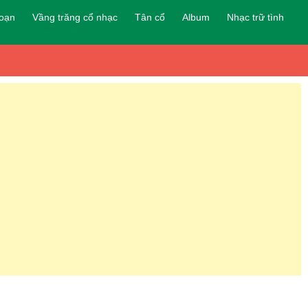
đoạn
Vầng trăng cổ nhạc
Tân cổ
Album
Nhạc trữ tình