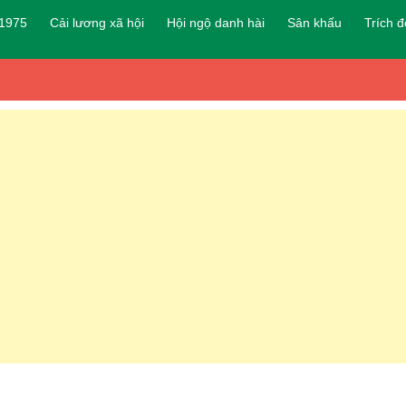
 1975
Cải lương xã hội
Hội ngộ danh hài
Sân khấu
Trích 