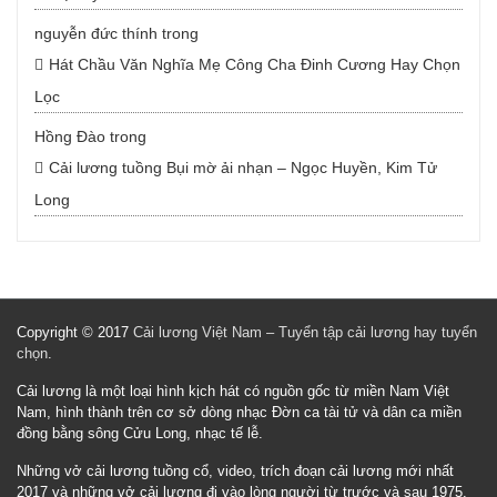
nguyễn đức thính
trong
Hát Chầu Văn Nghĩa Mẹ Công Cha Đinh Cương Hay Chọn
Lọc
Hồng Đào
trong
Cải lương tuồng Bụi mờ ải nhạn – Ngọc Huyền, Kim Tử
Long
Copyright © 2017
Cải lương Việt Nam – Tuyển tập cải lương hay tuyển
chọn
.
Cải lương là một loại hình kịch hát có nguồn gốc từ miền Nam Việt
Nam, hình thành trên cơ sở dòng nhạc Đờn ca tài tử và dân ca miền
đồng bằng sông Cửu Long, nhạc tế lễ.
Những vở cải lương tuồng cổ, video, trích đoạn cải lương mới nhất
2017 và những vở cải lương đi vào lòng người từ trước và sau 1975.