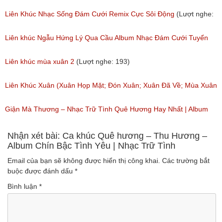
Album Tân Cổ Hoa Tím Bằng Lăng
Liên Khúc Nhạc Sống Đám Cưới Remix Cực Sôi Động
(Lượt nghe:
(Lượt nghe: 1,175)
706)
Liên khúc Ngẫu Hứng Lý Qua Cầu Album Nhạc Đám Cưới Tuyển
Chọn Cực Hay
Liên khúc mùa xuân 2
(Lượt nghe: 193)
(Lượt nghe: 439)
Liên Khúc Xuân (Xuân Họp Mặt; Đón Xuân; Xuân Đã Về; Mùa Xuân
Ơi; Ngày Tết Quê Em)
Giận Mà Thương – Nhạc Trữ Tình Quê Hương Hay Nhất | Album
(Lượt nghe: 341)
Anh Thơ Trọng Tấn
Nhận xét bài: Ca khúc Quê hương – Thu Hương –
Album Chín Bậc Tình Yêu | Nhạc Trữ Tình
(Lượt nghe: 716)
Email của bạn sẽ không được hiển thị công khai.
Các trường bắt
buộc được đánh dấu
*
Bình luận
*