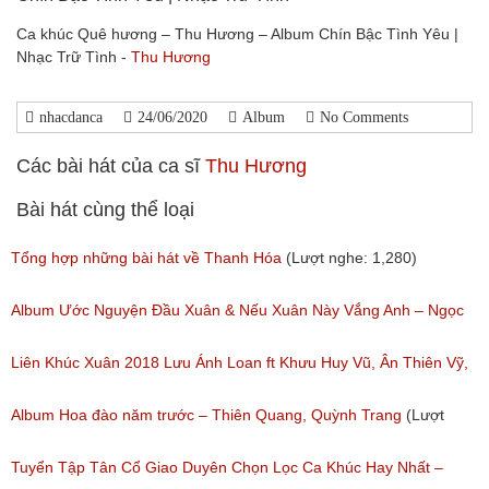
Ca khúc Quê hương – Thu Hương – Album Chín Bậc Tình Yêu |
Nhạc Trữ Tình -
Thu Hương
nhacdanca
24/06/2020
Album
No Comments
Các bài hát của ca sĩ
Thu Hương
Bài hát cùng thể loại
Tổng hợp những bài hát về Thanh Hóa
(Lượt nghe: 1,280)
Album Ước Nguyện Đầu Xuân & Nếu Xuân Này Vắng Anh – Ngọc
Nữ Phương Anh │ Nhạc Xuân Mới Nhất 2018
Liên Khúc Xuân 2018 Lưu Ánh Loan ft Khưu Huy Vũ, Ân Thiên Vỹ,
(Lượt nghe: 636)
Lưu Chí Vỹ
Album Hoa đào năm trước – Thiên Quang, Quỳnh Trang
(Lượt
(Lượt nghe: 410)
nghe: 249)
Tuyển Tập Tân Cổ Giao Duyên Chọn Lọc Ca Khúc Hay Nhất –