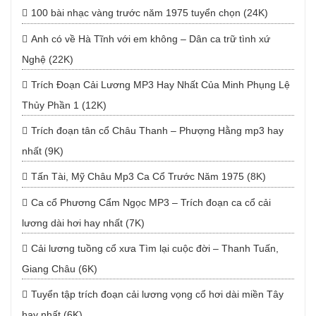
100 bài nhạc vàng trước năm 1975 tuyển chọn (24K)
Anh có về Hà Tĩnh với em không – Dân ca trữ tình xứ
Nghệ (22K)
Trích Đoạn Cải Lương MP3 Hay Nhất Của Minh Phụng Lệ
Thủy Phần 1 (12K)
Trích đoạn tân cổ Châu Thanh – Phượng Hằng mp3 hay
nhất (9K)
Tấn Tài, Mỹ Châu Mp3 Ca Cổ Trước Năm 1975 (8K)
Ca cổ Phương Cẩm Ngọc MP3 – Trích đoạn ca cổ cải
lương dài hơi hay nhất (7K)
Cải lương tuồng cổ xưa Tìm lại cuộc đời – Thanh Tuấn,
Giang Châu (6K)
Tuyển tập trích đoạn cải lương vọng cổ hơi dài miền Tây
hay nhất (6K)