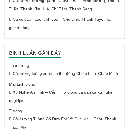
Cải lương Đường gươm Nguyên Bá – Minh Vương, Thanh
Tuấn, Thanh Kim Huệ, Chí Tâm, Thanh Sang
Ca cổ đoạn cuối tình yêu – Chế Linh, Thanh Tuyền bản
gốc rất hay
BÌNH LUẬN GẦN ĐÂY
Thao
trong
Cải lương tuồng xuân hạ thu đông Chiêu Linh, Châu Minh
Mai Linh
trong
Xứ Nghệ Ân Tình – Cẩm Thơ giọng ca dân ca xứ nghệ
ngọt lịm
T
trong
Cải Lương Tuồng Cổ Đưa Em Về Quê Mẹ – Châu Thanh –
Thoại Mỹ