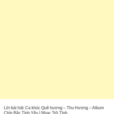
Lời bài hát: Ca khúc Quê hương – Thu Hương – Album
Chín Bậc Tình Yêu | Nhạc Trữ Tình