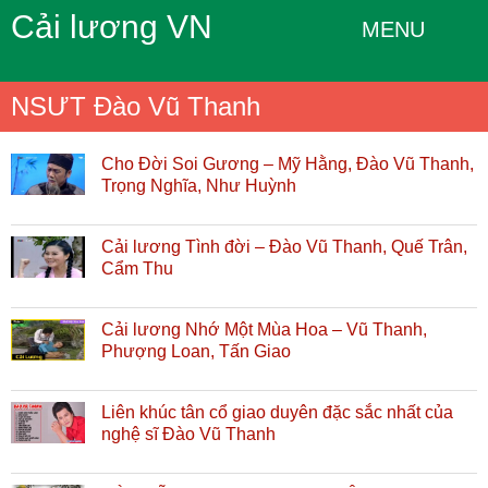
Cải lương VN
MENU
NSƯT Đào Vũ Thanh
Cho Đời Soi Gương – Mỹ Hằng, Đào Vũ Thanh,
Trọng Nghĩa, Như Huỳnh
Cải lương Tình đời – Đào Vũ Thanh, Quế Trân,
Cẩm Thu
Cải lương Nhớ Một Mùa Hoa – Vũ Thanh,
Phượng Loan, Tấn Giao
Liên khúc tân cổ giao duyên đặc sắc nhất của
nghệ sĩ Đào Vũ Thanh