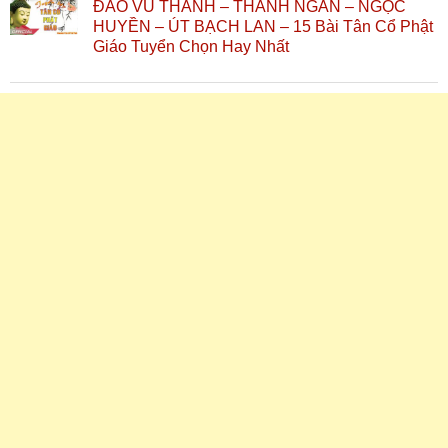
ĐÀO VŨ THANH – THANH NGÂN – NGỌC
HUYỀN – ÚT BẠCH LAN – 15 Bài Tân Cổ Phật
Giáo Tuyển Chọn Hay Nhất