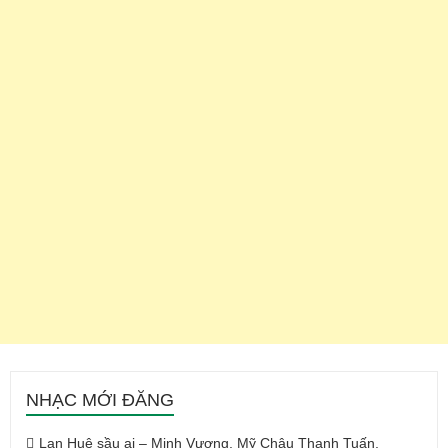
NHẠC MỚI ĐĂNG
Lan Huệ sầu ai – Minh Vương, Mỹ Châu Thanh Tuấn,