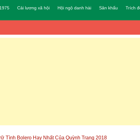
 1975
Cải lương xã hội
Hội ngộ danh hài
Sân khấu
Trích 
rữ Tình Bolero Hay Nhất Của Quỳnh Trang 2018