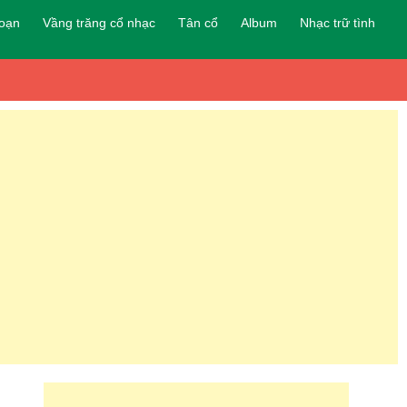
đoạn
Vầng trăng cổ nhạc
Tân cổ
Album
Nhạc trữ tình