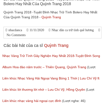
Bolero Hay Nhất Của Quỳnh Trang 2018
Quỳnh Trang 2018 -Tuyệt Đỉnh Nhạc Trữ Tình Bolero Hay Nhất
Của Quỳnh Trang 2018 -
Quỳnh Trang
nhacdanca
11/11/2020
Nhạc dân ca trữ tình quê hương
No Comments
Các bài hát của ca sĩ
Quỳnh Trang
Nhạc Vàng Trữ Tình Gây Nghiện Hay Nhất 2018-Tuyệt Đỉnh Song
Ca Thiên Quang Quỳnh Trang Ngọt Ngào
Album Hoa đào năm trước – Thiên Quang, Quỳnh Trang
(Lượt
(Lượt nghe: 219)
nghe: 249)
Liên khúc Nhạc Vàng Hải Ngoại Vang Bóng 1 Thời | Lưu Chí Vỹ ft
Lưu Ánh Loan, Lê Như, Diễm Thùy, Quỳnh Trang
Liên khúc lời thương lời nhớ – Lưu Chí Vỹ, Hồng Quyên
(Lượt
(Lượt nghe: 215)
nghe: 2,235)
Liên khúc nhạc vàng hải ngoại cực đỉnh
(Lượt nghe: 46)