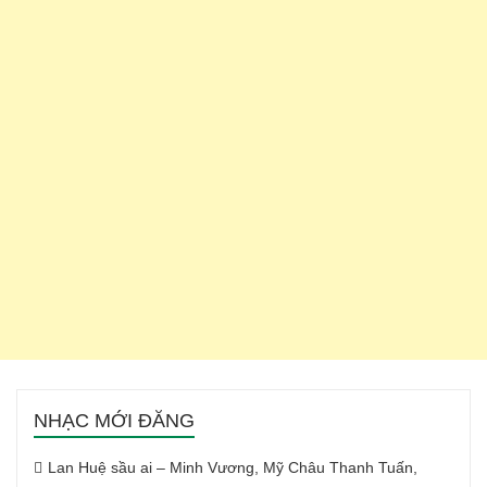
NHẠC MỚI ĐĂNG
Lan Huệ sầu ai – Minh Vương, Mỹ Châu Thanh Tuấn,