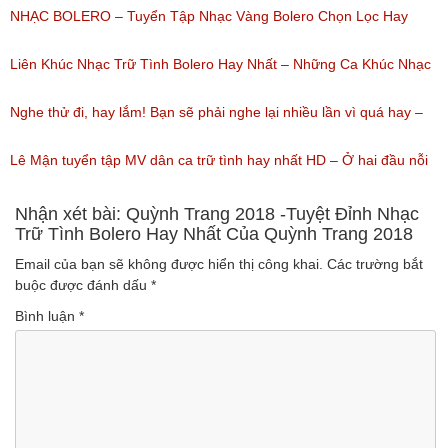
(Lượt nghe: 218)
Ca Thiên Quang Quỳnh Trang Ngọt Ngào
NHẠC BOLERO – Tuyển Tập Nhạc Vàng Bolero Chọn Lọc Hay
(Lượt nghe: 219)
Nhất / Tuyệt Đỉnh Bolero
Liên Khúc Nhạc Trữ Tình Bolero Hay Nhất – Những Ca Khúc Nhạc
(Lượt nghe: 99)
Vàng Trữ Tình Hay Nhất 2018
Nghe thử đi, hay lắm! Bạn sẽ phải nghe lại nhiều lần vì quá hay –
(Lượt nghe: 75)
Nhạc miền Tây đặc sắc
Lê Mận tuyển tập MV dân ca trữ tình hay nhất HD – Ở hai đầu nỗi
(Lượt nghe: 46)
nhớ
Nhận xét bài: Quỳnh Trang 2018 -Tuyệt Đỉnh Nhạc
Trữ Tình Bolero Hay Nhất Của Quỳnh Trang 2018
(Lượt nghe: 60)
Email của bạn sẽ không được hiển thị công khai.
Các trường bắt
buộc được đánh dấu
*
Bình luận
*