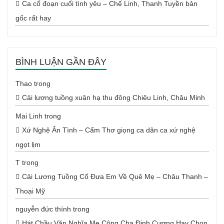
Ca cổ đoạn cuối tình yêu – Chế Linh, Thanh Tuyền bản
gốc rất hay
BÌNH LUẬN GẦN ĐÂY
Thao
trong
Cải lương tuồng xuân hạ thu đông Chiêu Linh, Châu Minh
Mai Linh
trong
Xứ Nghệ Ân Tình – Cẩm Thơ giọng ca dân ca xứ nghệ
ngọt lịm
T
trong
Cải Lương Tuồng Cổ Đưa Em Về Quê Mẹ – Châu Thanh –
Thoại Mỹ
nguyễn đức thính
trong
Hát Chầu Văn Nghĩa Mẹ Công Cha Đinh Cương Hay Chọn