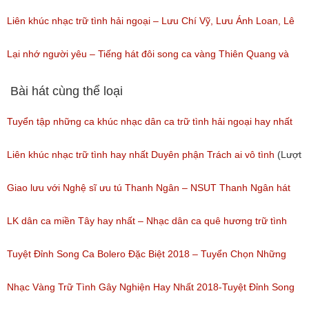
Liên khúc nhạc trữ tình hải ngoại – Lưu Chí Vỹ, Lưu Ánh Loan, Lê
Như, Diễm Thùy, Quỳnh Trang
Lại nhớ người yêu – Tiếng hát đôi song ca vàng Thiên Quang và
(Lượt nghe: 263)
Quỳnh Trang – Tuyệt phẩm nhạc dân ca trữ tình hải ngoại 2017
Bài hát cùng thể loại
(Lượt nghe: 84)
Tuyển tập những ca khúc nhạc dân ca trữ tình hải ngoại hay nhất
(Lượt nghe: 277)
Liên khúc nhạc trữ tình hay nhất Duyên phận Trách ai vô tình
(Lượt
nghe: 193)
Giao lưu với Nghệ sĩ ưu tú Thanh Ngân – NSUT Thanh Ngân hát
Bolero
LK dân ca miền Tây hay nhất – Nhạc dân ca quê hương trữ tình
(Lượt nghe: 80)
miền tây hay nhất
Tuyệt Đỉnh Song Ca Bolero Đặc Biệt 2018 – Tuyển Chọn Những
(Lượt nghe: 184)
Bài Hát Song Ca Nhạc Vàng Bolero Hay Nhất
Nhạc Vàng Trữ Tình Gây Nghiện Hay Nhất 2018-Tuyệt Đỉnh Song