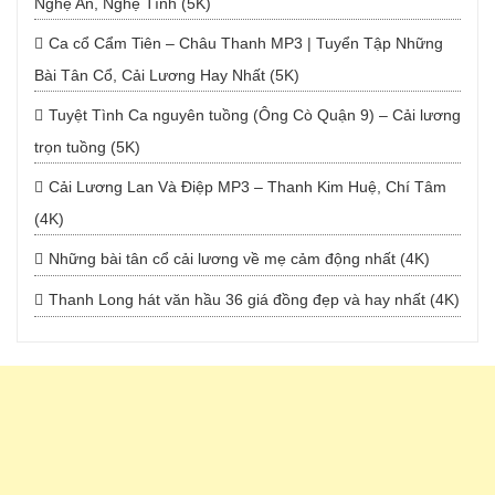
Nghệ An, Nghệ Tĩnh (5K)
Ca cổ Cẩm Tiên – Châu Thanh MP3 | Tuyển Tập Những
Bài Tân Cổ, Cải Lương Hay Nhất (5K)
Tuyệt Tình Ca nguyên tuồng (Ông Cò Quận 9) – Cải lương
trọn tuồng (5K)
Cải Lương Lan Và Điệp MP3 – Thanh Kim Huệ, Chí Tâm
(4K)
Những bài tân cổ cải lương về mẹ cảm động nhất (4K)
Thanh Long hát văn hầu 36 giá đồng đẹp và hay nhất (4K)