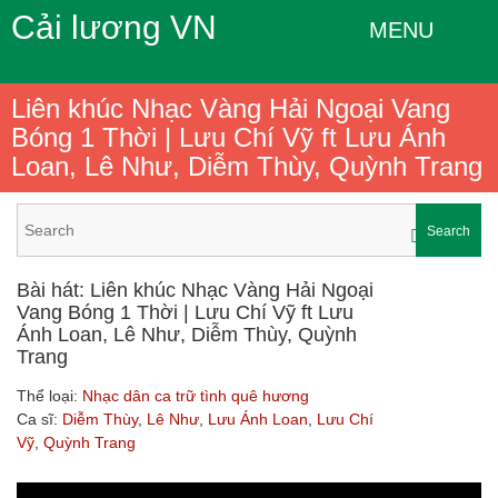
Cải lương VN
MENU
Liên khúc Nhạc Vàng Hải Ngoại Vang
Bóng 1 Thời | Lưu Chí Vỹ ft Lưu Ánh
Loan, Lê Như, Diễm Thùy, Quỳnh Trang
Search
Bài hát: Liên khúc Nhạc Vàng Hải Ngoại
Vang Bóng 1 Thời | Lưu Chí Vỹ ft Lưu
Ánh Loan, Lê Như, Diễm Thùy, Quỳnh
Trang
Thể loại:
Nhạc dân ca trữ tình quê hương
Ca sĩ:
Diễm Thùy
,
Lê Như
,
Lưu Ánh Loan
,
Lưu Chí
Vỹ
,
Quỳnh Trang