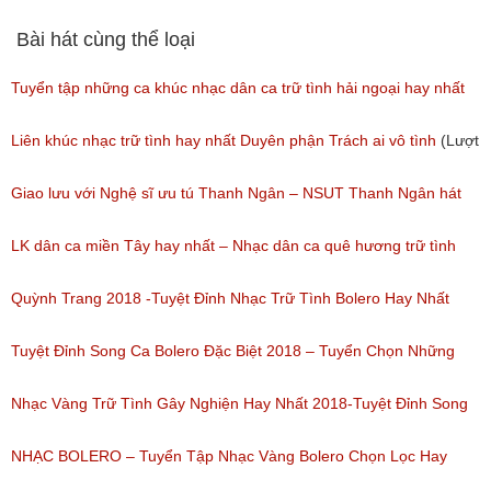
Như, Diễm Thùy, Quỳnh Trang
Bài hát cùng thể loại
(Lượt nghe: 263)
Tuyển tập những ca khúc nhạc dân ca trữ tình hải ngoại hay nhất
(Lượt nghe: 277)
Liên khúc nhạc trữ tình hay nhất Duyên phận Trách ai vô tình
(Lượt
nghe: 193)
Giao lưu với Nghệ sĩ ưu tú Thanh Ngân – NSUT Thanh Ngân hát
Bolero
LK dân ca miền Tây hay nhất – Nhạc dân ca quê hương trữ tình
(Lượt nghe: 80)
miền tây hay nhất
Quỳnh Trang 2018 -Tuyệt Đỉnh Nhạc Trữ Tình Bolero Hay Nhất
(Lượt nghe: 184)
Của Quỳnh Trang 2018
Tuyệt Đỉnh Song Ca Bolero Đặc Biệt 2018 – Tuyển Chọn Những
(Lượt nghe: 155)
Bài Hát Song Ca Nhạc Vàng Bolero Hay Nhất
Nhạc Vàng Trữ Tình Gây Nghiện Hay Nhất 2018-Tuyệt Đỉnh Song
(Lượt nghe: 218)
Ca Thiên Quang Quỳnh Trang Ngọt Ngào
NHẠC BOLERO – Tuyển Tập Nhạc Vàng Bolero Chọn Lọc Hay