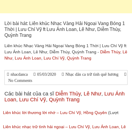
Lời bài hát: Liên khúc Nhạc Vàng Hải Ngoại Vang Bóng 1
Thời | Lưu Chí Vỹ ft Lưu Ánh Loan, Lê Như, Diễm Thùy,
Quỳnh Trang
Liên khúc Nhạc Vàng Hải Ngoại Vang Bóng 1 Thời | Lưu Chí Vỹ ft
Lưu Ánh Loan, Lê Như, Diễm Thùy, Quỳnh Trang -
Diễm Thùy
,
Lê
Như
,
Lưu Ánh Loan
,
Lưu Chí Vỹ
,
Quỳnh Trang
nhacdanca
05/03/2020
Nhạc dân ca trữ tình quê hương
No Comments
Các bài hát của ca sĩ
Diễm Thùy
,
Lê Như
,
Lưu Ánh
Loan
,
Lưu Chí Vỹ
,
Quỳnh Trang
Liên khúc lời thương lời nhớ – Lưu Chí Vỹ, Hồng Quyên
(Lượt
nghe: 2,235)
Liên khúc nhạc trữ tình hải ngoại – Lưu Chí Vỹ, Lưu Ánh Loan, Lê