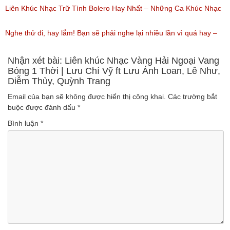
(Lượt nghe: 219)
Nhất / Tuyệt Đỉnh Bolero
Liên Khúc Nhạc Trữ Tình Bolero Hay Nhất – Những Ca Khúc Nhạc
(Lượt nghe: 99)
Vàng Trữ Tình Hay Nhất 2018
Nghe thử đi, hay lắm! Bạn sẽ phải nghe lại nhiều lần vì quá hay –
(Lượt nghe: 75)
Nhạc miền Tây đặc sắc
Nhận xét bài: Liên khúc Nhạc Vàng Hải Ngoại Vang
Bóng 1 Thời | Lưu Chí Vỹ ft Lưu Ánh Loan, Lê Như,
Diễm Thùy, Quỳnh Trang
(Lượt nghe: 46)
Email của bạn sẽ không được hiển thị công khai.
Các trường bắt
buộc được đánh dấu
*
Bình luận
*