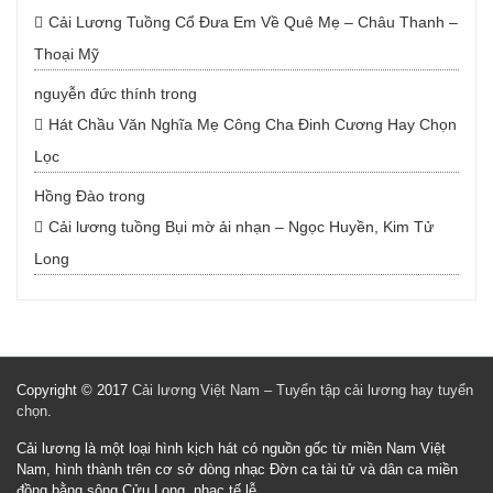
Cải Lương Tuồng Cổ Đưa Em Về Quê Mẹ – Châu Thanh –
Thoại Mỹ
nguyễn đức thính
trong
Hát Chầu Văn Nghĩa Mẹ Công Cha Đinh Cương Hay Chọn
Lọc
Hồng Đào
trong
Cải lương tuồng Bụi mờ ải nhạn – Ngọc Huyền, Kim Tử
Long
Copyright © 2017
Cải lương Việt Nam – Tuyển tập cải lương hay tuyển
chọn
.
Cải lương là một loại hình kịch hát có nguồn gốc từ miền Nam Việt
Nam, hình thành trên cơ sở dòng nhạc Đờn ca tài tử và dân ca miền
đồng bằng sông Cửu Long, nhạc tế lễ.