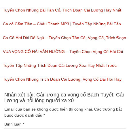
Ca Cổ Cải Lương Hài Hay Nhất Của Thanh Nam
Tuyển Chọn Những Bài Tân Cổ, Trích Đoạn Cải Lương Hay Nhất
(Lượt nghe: 218)
Của 2 NỮ DANH CA Tân Cổ SIÊU HƠI DÀI
Ca cổ Cẩm Tiên – Châu Thanh MP3 | Tuyển Tập Những Bài Tân
(Lượt nghe: 97)
Cổ, Cải Lương Hay Nhất
Ca Cổ Hơi Dài Dễ Ngủ – Tuyển Chọn Tân Cổ, Vọng Cổ, Trích Đoạn
(Lượt nghe: 4,810)
Cải Lương Hơi Dài Miền Tây Hay Nhất
VUA VỌNG CỔ HÀI VĂN HƯỜNG – Tuyển Chọn Vọng Cổ Hài Cải
(Lượt nghe: 676)
Lương, Tân Cổ Xưa Hay Nhất Của Văn Hường
Tuyển Tập Những Trích Đoạn Cải Lương Xưa Hay Nhất Trước
(Lượt nghe: 943)
1975 – Trích Đoạn Cải Lương Chọn Lọc
Tuyển Chọn Những Trích Đoạn Cải Lương, Vọng Cổ Dài Hơi Hay
(Lượt nghe: 153)
Nhất
Nhận xét bài: Cải lương ca vọng cổ Bạch Tuyết: Cải
lương và nỗi lòng người xa xứ
(Lượt nghe: 170)
Email của bạn sẽ không được hiển thị công khai.
Các trường bắt
buộc được đánh dấu
*
Bình luận
*