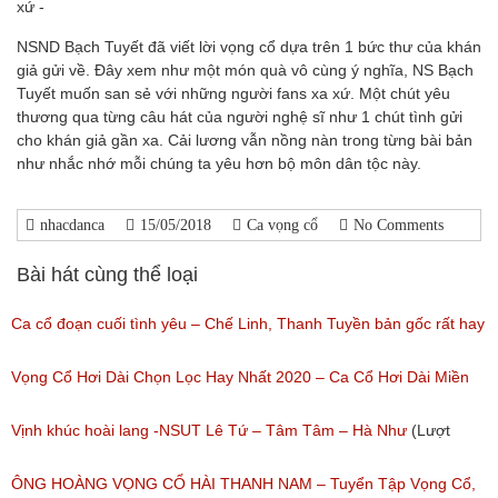
xứ -
NSND Bạch Tuyết đã viết lời vọng cổ dựa trên 1 bức thư của khán
giả gửi về. Đây xem như một món quà vô cùng ý nghĩa, NS Bạch
Tuyết muốn san sẻ với những người fans xa xứ. Một chút yêu
thương qua từng câu hát của người nghệ sĩ như 1 chút tình gửi
cho khán giả gần xa. Cải lương vẫn nồng nàn trong từng bài bản
như nhắc nhớ mỗi chúng ta yêu hơn bộ môn dân tộc này.
nhacdanca
15/05/2018
Ca vọng cổ
No Comments
Bài hát cùng thể loại
Ca cổ đoạn cuối tình yêu – Chế Linh, Thanh Tuyền bản gốc rất hay
(Lượt nghe: 332)
Vọng Cổ Hơi Dài Chọn Lọc Hay Nhất 2020 – Ca Cổ Hơi Dài Miền
Tây Hay Nhất
Vịnh khúc hoài lang -NSUT Lê Tứ – Tâm Tâm – Hà Như
(Lượt
(Lượt nghe: 831)
nghe: 119)
ÔNG HOÀNG VỌNG CỔ HÀI THANH NAM – Tuyển Tập Vọng Cổ,