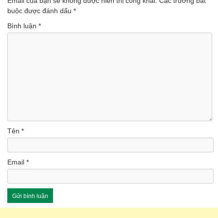
Email của bạn sẽ không được hiển thị công khai.
Các trường bắt
buộc được đánh dấu
*
Bình luận
*
Tên
*
Email
*