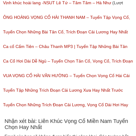
Tây Hay Nhất
Vịnh khúc hoài lang -NSUT Lê Tứ – Tâm Tâm – Hà Như
(Lượt
(Lượt nghe: 832)
nghe: 119)
ÔNG HOÀNG VỌNG CỔ HÀI THANH NAM – Tuyển Tập Vọng Cổ,
Ca Cổ Cải Lương Hài Hay Nhất Của Thanh Nam
Tuyển Chọn Những Bài Tân Cổ, Trích Đoạn Cải Lương Hay Nhất
(Lượt nghe: 220)
Của 2 NỮ DANH CA Tân Cổ SIÊU HƠI DÀI
Ca cổ Cẩm Tiên – Châu Thanh MP3 | Tuyển Tập Những Bài Tân
(Lượt nghe: 97)
Cổ, Cải Lương Hay Nhất
Ca Cổ Hơi Dài Dễ Ngủ – Tuyển Chọn Tân Cổ, Vọng Cổ, Trích Đoạn
(Lượt nghe: 4,811)
Cải Lương Hơi Dài Miền Tây Hay Nhất
VUA VỌNG CỔ HÀI VĂN HƯỜNG – Tuyển Chọn Vọng Cổ Hài Cải
(Lượt nghe: 676)
Lương, Tân Cổ Xưa Hay Nhất Của Văn Hường
Tuyển Tập Những Trích Đoạn Cải Lương Xưa Hay Nhất Trước
(Lượt nghe: 943)
1975 – Trích Đoạn Cải Lương Chọn Lọc
Tuyển Chọn Những Trích Đoạn Cải Lương, Vọng Cổ Dài Hơi Hay
(Lượt nghe: 153)
Nhất
Nhận xét bài: Liên Khúc Vọng Cổ Miền Nam Tuyển
Chọn Hay Nhất
(Lượt nghe: 170)