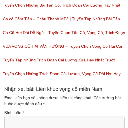
Ca Cổ Cải Lương Hài Hay Nhất Của Thanh Nam
Tuyển Chọn Những Bài Tân Cổ, Trích Đoạn Cải Lương Hay Nhất
(Lượt nghe: 218)
Của 2 NỮ DANH CA Tân Cổ SIÊU HƠI DÀI
Ca cổ Cẩm Tiên – Châu Thanh MP3 | Tuyển Tập Những Bài Tân
(Lượt nghe: 97)
Cổ, Cải Lương Hay Nhất
Ca Cổ Hơi Dài Dễ Ngủ – Tuyển Chọn Tân Cổ, Vọng Cổ, Trích Đoạn
(Lượt nghe: 4,808)
Cải Lương Hơi Dài Miền Tây Hay Nhất
VUA VỌNG CỔ HÀI VĂN HƯỜNG – Tuyển Chọn Vọng Cổ Hài Cải
(Lượt nghe: 676)
Lương, Tân Cổ Xưa Hay Nhất Của Văn Hường
Tuyển Tập Những Trích Đoạn Cải Lương Xưa Hay Nhất Trước
(Lượt nghe: 943)
1975 – Trích Đoạn Cải Lương Chọn Lọc
Tuyển Chọn Những Trích Đoạn Cải Lương, Vọng Cổ Dài Hơi Hay
(Lượt nghe: 153)
Nhất
Nhận xét bài: Liên khúc vọng cổ miền Nam
Email của bạn sẽ không được hiển thị công khai.
Các trường bắt
(Lượt nghe: 170)
buộc được đánh dấu
*
Bình luận
*