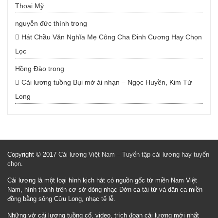
Thoại Mỹ
nguyễn đức thính
trong
Hát Chầu Văn Nghĩa Mẹ Công Cha Đinh Cương Hay Chọn
Lọc
Hồng Đào
trong
Cải lương tuồng Bụi mờ ải nhạn – Ngọc Huyền, Kim Tử
Long
Copyright © 2017
Cải lương Việt Nam – Tuyển tập cải lương hay tuyển
chọn
.
Cải lương là một loại hình kịch hát có nguồn gốc từ miền Nam Việt
Nam, hình thành trên cơ sở dòng nhạc Đờn ca tài tử và dân ca miền
đồng bằng sông Cửu Long, nhạc tế lễ.
Những vở cải lương tuồng cổ, video, trích đoạn cải lương mới nhất