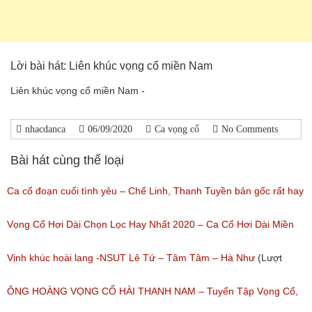
Lời bài hát: Liên khúc vọng cổ miền Nam
Liên khúc vọng cổ miền Nam -
nhacdanca
06/09/2020
Ca vọng cổ
No Comments
Bài hát cùng thể loại
Ca cổ đoạn cuối tình yêu – Chế Linh, Thanh Tuyền bản gốc rất hay
(Lượt nghe: 332)
Vọng Cổ Hơi Dài Chọn Lọc Hay Nhất 2020 – Ca Cổ Hơi Dài Miền
Tây Hay Nhất
Vịnh khúc hoài lang -NSUT Lê Tứ – Tâm Tâm – Hà Như
(Lượt
(Lượt nghe: 831)
nghe: 119)
ÔNG HOÀNG VỌNG CỔ HÀI THANH NAM – Tuyển Tập Vọng Cổ,