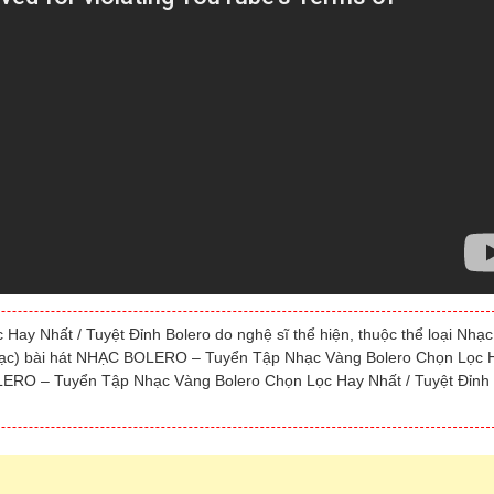
 Nhất / Tuyệt Đỉnh Bolero do nghệ sĩ thể hiện, thuộc thể loại Nhạc
 nhạc) bài hát NHẠC BOLERO – Tuyển Tập Nhạc Vàng Bolero Chọn Lọc 
OLERO – Tuyển Tập Nhạc Vàng Bolero Chọn Lọc Hay Nhất / Tuyệt Đỉnh