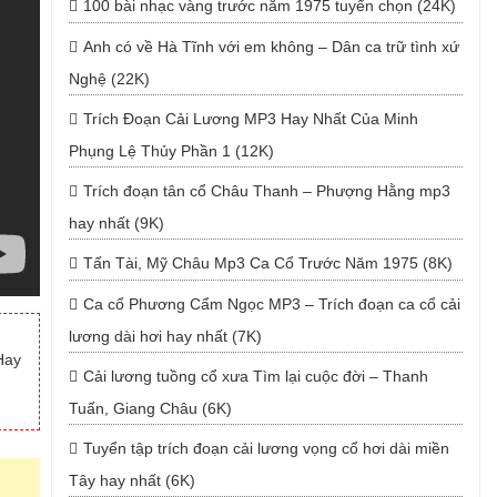
100 bài nhạc vàng trước năm 1975 tuyển chọn (24K)
Anh có về Hà Tĩnh với em không – Dân ca trữ tình xứ
Nghệ (22K)
Trích Đoạn Cải Lương MP3 Hay Nhất Của Minh
Phụng Lệ Thủy Phần 1 (12K)
Trích đoạn tân cổ Châu Thanh – Phượng Hằng mp3
hay nhất (9K)
Tấn Tài, Mỹ Châu Mp3 Ca Cổ Trước Năm 1975 (8K)
Ca cổ Phương Cẩm Ngọc MP3 – Trích đoạn ca cổ cải
lương dài hơi hay nhất (7K)
Hay
Cải lương tuồng cổ xưa Tìm lại cuộc đời – Thanh
Tuấn, Giang Châu (6K)
Tuyển tập trích đoạn cải lương vọng cổ hơi dài miền
Tây hay nhất (6K)