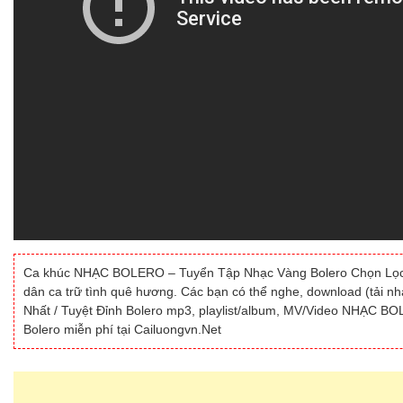
Ca khúc NHẠC BOLERO – Tuyển Tập Nhạc Vàng Bolero Chọn Lọc Hay
dân ca trữ tình quê hương. Các bạn có thể nghe, download (tải
Nhất / Tuyệt Đỉnh Bolero mp3, playlist/album, MV/Video NHẠC B
Bolero miễn phí tại Cailuongvn.Net