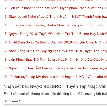
2.
Liên khúc nhạc trữ tình hay nhất Duyên phận Trách ai vô tình
(L
3.
Giao lưu với Nghệ sĩ ưu tú Thanh Ngân – NSUT Thanh Ngân hát
4.
LK dân ca miền Tây hay nhất – Nhạc dân ca quê hương trữ tình
5.
Quỳnh Trang 2018 -Tuyệt Đỉnh Nhạc Trữ Tình Bolero Hay Nhất
6.
Tuyệt Đỉnh Song Ca Bolero Đặc Biệt 2018 – Tuyển Chọn Những
7.
Nhạc Vàng Trữ Tình Gây Nghiện Hay Nhất 2018-Tuyệt Đỉnh So
8.
Liên Khúc Nhạc Trữ Tình Bolero Hay Nhất – Những Ca Khúc Nh
9.
Nghe thử đi, hay lắm! Bạn sẽ phải nghe lại nhiều lần vì quá ha
10.
Lê Mận tuyển tập MV dân ca trữ tình hay nhất HD – Ở hai đầu n
Nhận xét bài: NHẠC BOLERO – Tuyển Tập Nhạc Vàng 
Email của bạn sẽ không được hiển thị công khai.
Các trường bắt b
Bình luận
*