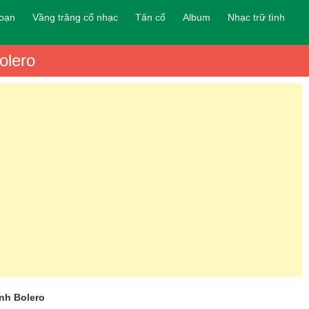
đoạn
Vầng trăng cổ nhạc
Tân cổ
Album
Nhạc trữ tình
olero
nh Bolero