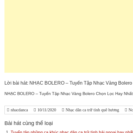
Lời bài hát: NHẠC BOLERO – Tuyển Tập Nhạc Vàng Bolero C
NHẠC BOLERO – Tuyển Tập Nhạc Vàng Bolero Chọn Lọc Hay Nhất / 
nhacdanca
10/11/2020
Nhạc dân ca trữ tình quê hương
No
Bài hát cùng thể loại
1.
Tuyển tập những ca khúc nhạc dân ca trữ tình hải ngoại hay nhấ