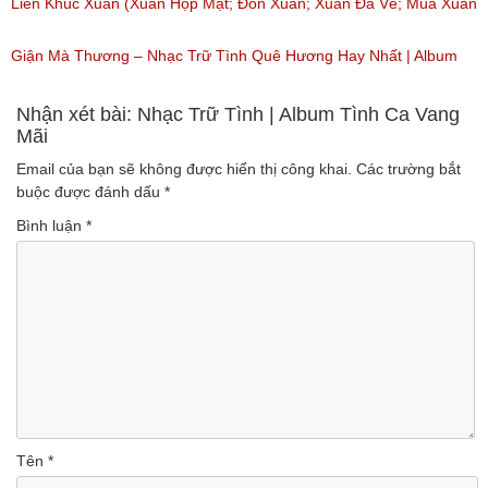
(Lượt nghe: 439)
Liên Khúc Xuân (Xuân Họp Mặt; Đón Xuân; Xuân Đã Về; Mùa Xuân
Ơi; Ngày Tết Quê Em)
Giận Mà Thương – Nhạc Trữ Tình Quê Hương Hay Nhất | Album
(Lượt nghe: 341)
Anh Thơ Trọng Tấn
Nhận xét bài: Nhạc Trữ Tình | Album Tình Ca Vang
Mãi
(Lượt nghe: 716)
Email của bạn sẽ không được hiển thị công khai.
Các trường bắt
buộc được đánh dấu
*
Bình luận
*
Tên
*