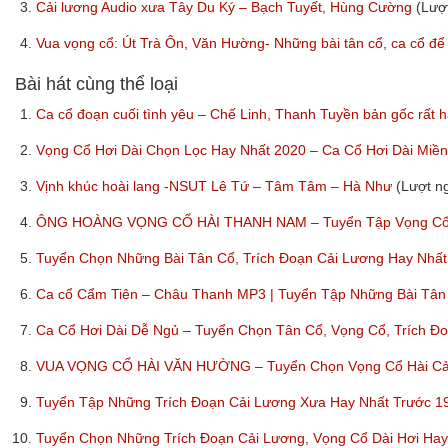
3.
Cải lương Audio xưa Tây Du Ký – Bạch Tuyết, Hùng Cường
(Lượ
4.
Vua vọng cổ: Út Trà Ôn, Văn Hường- Những bài tân cổ, ca cổ để
Bài hát cùng thể loại
1.
Ca cổ đoạn cuối tình yêu – Chế Linh, Thanh Tuyền bản gốc rất 
2.
Vọng Cổ Hơi Dài Chọn Lọc Hay Nhất 2020 – Ca Cổ Hơi Dài Miề
3.
Vịnh khúc hoài lang -NSUT Lê Tứ – Tâm Tâm – Hà Như
(Lượt n
4.
ÔNG HOÀNG VỌNG CỔ HÀI THANH NAM – Tuyển Tập Vọng Cổ, 
5.
Tuyển Chọn Những Bài Tân Cổ, Trích Đoạn Cải Lương Hay Nh
6.
Ca cổ Cẩm Tiên – Châu Thanh MP3 | Tuyển Tập Những Bài Tân
7.
Ca Cổ Hơi Dài Dễ Ngủ – Tuyển Chọn Tân Cổ, Vọng Cổ, Trích Đ
8.
VUA VỌNG CỔ HÀI VĂN HƯỜNG – Tuyển Chọn Vọng Cổ Hài Cải
9.
Tuyển Tập Những Trích Đoạn Cải Lương Xưa Hay Nhất Trước 1
10.
Tuyển Chọn Những Trích Đoạn Cải Lương, Vọng Cổ Dài Hơi Ha