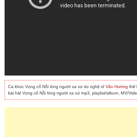
Ca khúc Vọng cổ Nỗi lòng người xa xứ do nghệ sĩ
Văn Hường
thể 
bài hát Vọng cổ Nỗi lòng người xa xứ mp3, playlist/album, MV/Vid