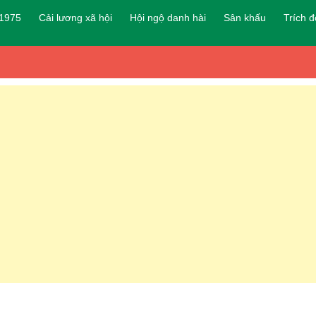
 1975
Cải lương xã hội
Hội ngộ danh hài
Sân khấu
Trích 