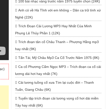
100 bài nhạc vàng trước năm 1975 tuyển chọn (24K)
Anh có về Hà Tĩnh với em không – Dân ca trữ tình xứ
Nghệ (22K)
Trích Đoạn Cải Lương MP3 Hay Nhất Của Minh
Phụng Lệ Thủy Phần 1 (12K)
Trích đoạn tân cổ Châu Thanh – Phượng Hằng mp3
hay nhất (9K)
Tấn Tài, Mỹ Châu Mp3 Ca Cổ Trước Năm 1975 (8K)
Ca cổ Phương Cẩm Ngọc MP3 – Trích đoạn ca cổ cải
ạc)
lương dài hơi hay nhất (7K)
Cải lương tuồng cổ xưa Tìm lại cuộc đời – Thanh
Tuấn, Giang Châu (6K)
Tuyển tập trích đoạn cải lương vọng cổ hơi dài miền
Tây hay nhất (6K)