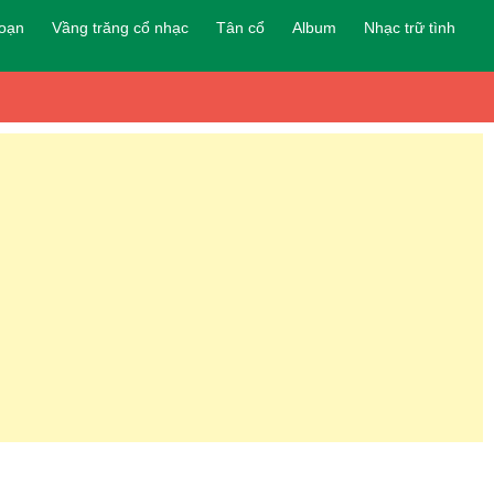
đoạn
Vầng trăng cổ nhạc
Tân cổ
Album
Nhạc trữ tình