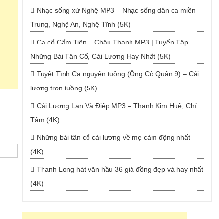
Nhạc sống xứ Nghệ MP3 – Nhạc sống dân ca miền
Trung, Nghệ An, Nghệ Tĩnh (5K)
Ca cổ Cẩm Tiên – Châu Thanh MP3 | Tuyển Tập
Những Bài Tân Cổ, Cải Lương Hay Nhất (5K)
Tuyệt Tình Ca nguyên tuồng (Ông Cò Quận 9) – Cải
lương trọn tuồng (5K)
Cải Lương Lan Và Điệp MP3 – Thanh Kim Huệ, Chí
Tâm (4K)
Những bài tân cổ cải lương về mẹ cảm động nhất
(4K)
Thanh Long hát văn hầu 36 giá đồng đẹp và hay nhất
(4K)