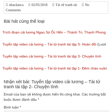
nhacdanca
02/05/2018
Tài tử tranh tài
No
Comments
Bài hát cùng thể loại
Trích đoạn cải lương Ngao Sò Ốc Hến – Thành Tri, Thanh Phong
(Lượt nghe: 52)
Tuyển tập video cải lương – Tài tử tranh tài tập 3- Hoán đổi
(Lượt
nghe: 19)
Tuyển tập video cải lương – Tài tử tranh tài tập 3- Chuyện tình
(Lượt nghe: 16)
Tuyển tập video cải lương – Tài tử tranh tài tập 1- Đêm chào xuân
(Lượt nghe: 53)
Nhận xét bài: Tuyển tập video cải lương – Tài tử
tranh tài tập 2- Chuyện tình
Email của bạn sẽ không được hiển thị công khai.
Các trường bắt
buộc được đánh dấu
*
Bình luận
*