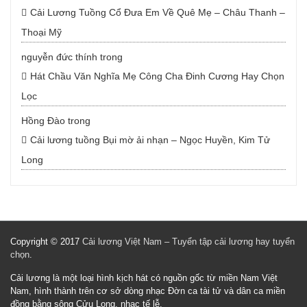
Cải Lương Tuồng Cổ Đưa Em Về Quê Mẹ – Châu Thanh –
Thoại Mỹ
nguyễn đức thính
trong
Hát Chầu Văn Nghĩa Mẹ Công Cha Đinh Cương Hay Chọn
Lọc
Hồng Đào
trong
Cải lương tuồng Bụi mờ ải nhạn – Ngọc Huyền, Kim Tử
Long
Copyright © 2017
Cải lương Việt Nam – Tuyển tập cải lương hay tuyển
chọn
.
Cải lương là một loại hình kịch hát có nguồn gốc từ miền Nam Việt
Nam, hình thành trên cơ sở dòng nhạc Đờn ca tài tử và dân ca miền
đồng bằng sông Cửu Long, nhạc tế lễ.