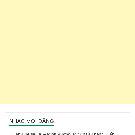
NHẠC MỚI ĐĂNG
Lan Huệ sầu ai – Minh Vương, Mỹ Châu Thanh Tuấn,