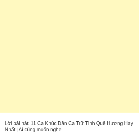
Lời bài hát: 11 Ca Khúc Dân Ca Trữ Tình Quê Hương Hay
Nhất | Ai cũng muốn nghe