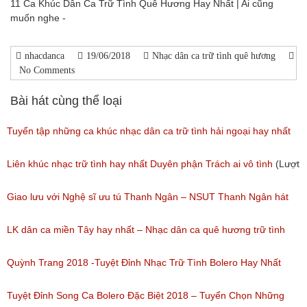
11 Ca Khúc Dân Ca Trữ Tình Quê Hương Hay Nhất | Ai cũng
muốn nghe -
nhacdanca
19/06/2018
Nhạc dân ca trữ tình quê hương
No Comments
Bài hát cùng thể loại
Tuyển tập những ca khúc nhạc dân ca trữ tình hải ngoại hay nhất
(Lượt nghe: 277)
Liên khúc nhạc trữ tình hay nhất Duyên phận Trách ai vô tình
(Lượt
nghe: 193)
Giao lưu với Nghệ sĩ ưu tú Thanh Ngân – NSUT Thanh Ngân hát
Bolero
LK dân ca miền Tây hay nhất – Nhạc dân ca quê hương trữ tình
(Lượt nghe: 80)
miền tây hay nhất
Quỳnh Trang 2018 -Tuyệt Đỉnh Nhạc Trữ Tình Bolero Hay Nhất
(Lượt nghe: 184)
Của Quỳnh Trang 2018
Tuyệt Đỉnh Song Ca Bolero Đặc Biệt 2018 – Tuyển Chọn Những