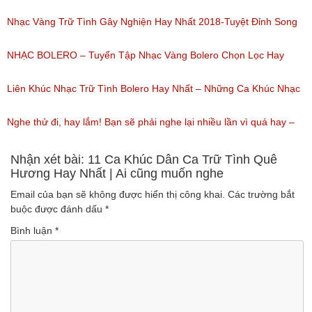
(Lượt nghe: 155)
Bài Hát Song Ca Nhạc Vàng Bolero Hay Nhất
Nhạc Vàng Trữ Tình Gây Nghiện Hay Nhất 2018-Tuyệt Đỉnh Song
(Lượt nghe: 218)
Ca Thiên Quang Quỳnh Trang Ngọt Ngào
NHẠC BOLERO – Tuyển Tập Nhạc Vàng Bolero Chọn Lọc Hay
(Lượt nghe: 219)
Nhất / Tuyệt Đỉnh Bolero
Liên Khúc Nhạc Trữ Tình Bolero Hay Nhất – Những Ca Khúc Nhạc
(Lượt nghe: 99)
Vàng Trữ Tình Hay Nhất 2018
Nghe thử đi, hay lắm! Bạn sẽ phải nghe lại nhiều lần vì quá hay –
(Lượt nghe: 75)
Nhạc miền Tây đặc sắc
Nhận xét bài: 11 Ca Khúc Dân Ca Trữ Tình Quê
Hương Hay Nhất | Ai cũng muốn nghe
(Lượt nghe: 46)
Email của bạn sẽ không được hiển thị công khai.
Các trường bắt
buộc được đánh dấu
*
Bình luận
*