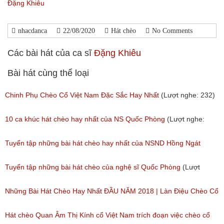
Đặng Khiêu
nhacdanca
22/08/2020
Hát chèo
No Comments
Các bài hát của ca sĩ
Đặng Khiêu
Bài hát cùng thể loại
Chinh Phụ Chèo Cổ Việt Nam Đặc Sắc Hay Nhất
(Lượt nghe: 232)
10 ca khúc hát chèo hay nhất của NS Quốc Phòng
(Lượt nghe:
1,371)
Tuyển tập những bài hát chèo hay nhất của NSND Hồng Ngát
(Lượt nghe: 777)
Tuyển tập những bài hát chèo của nghệ sĩ Quốc Phòng
(Lượt
nghe: 2,002)
Những Bài Hát Chèo Hay Nhất ĐẦU NĂM 2018 | Làn Điệu Chèo Cổ
Ngọt Ngào Như Ru Lòng Người
Hát chèo Quan Âm Thị Kính cổ Việt Nam trích đoạn việc chèo cổ