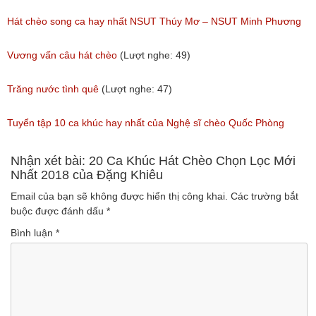
(Lượt nghe: 172)
Việt Nam đặc sắc nhất
Hát chèo song ca hay nhất NSUT Thúy Mơ – NSUT Minh Phương
(Lượt nghe: 81)
(Lượt nghe: 189)
Vương vấn câu hát chèo
(Lượt nghe: 49)
Trăng nước tình quê
(Lượt nghe: 47)
Tuyển tập 10 ca khúc hay nhất của Nghệ sĩ chèo Quốc Phòng
(Lượt nghe: 701)
Nhận xét bài: 20 Ca Khúc Hát Chèo Chọn Lọc Mới
Nhất 2018 của Đặng Khiêu
Email của bạn sẽ không được hiển thị công khai.
Các trường bắt
buộc được đánh dấu
*
Bình luận
*