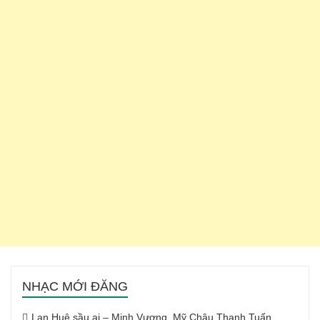
NHẠC MỚI ĐĂNG
Lan Huệ sầu ai – Minh Vương, Mỹ Châu Thanh Tuấn,