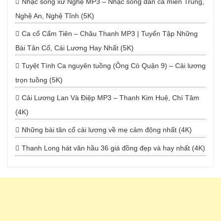
Nhạc sống xứ Nghệ MP3 – Nhạc sống dân ca miền Trung,
Nghệ An, Nghệ Tĩnh (5K)
Ca cổ Cẩm Tiên – Châu Thanh MP3 | Tuyển Tập Những
Bài Tân Cổ, Cải Lương Hay Nhất (5K)
Tuyệt Tình Ca nguyên tuồng (Ông Cò Quận 9) – Cải lương
trọn tuồng (5K)
Cải Lương Lan Và Điệp MP3 – Thanh Kim Huệ, Chí Tâm
(4K)
Những bài tân cổ cải lương về mẹ cảm động nhất (4K)
Thanh Long hát văn hầu 36 giá đồng đẹp và hay nhất (4K)