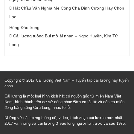
Hát Chầu Văn Nghĩa Mẹ Công Cha Đinh Cương Hay Chọn
Lọc
Hồng Đào
trong
Cải lương tuồng Bụi mờ ải nhạn – Ngọc Huyền, Kim Tử
Long
Copyright © 2017
Cải lương Việt Nam – Tuyển tập cải lương hay tuyển
chọn
.
Cải lương là một loại hình kịch hát có nguồn gốc từ miền Nam Việt
Nam, hình thành trên cơ sở dòng nhạc Đờn ca tài tử và dân ca miền
đồng bằng sông Cửu Long, nhạc tế lễ.
Những vở cải lương tuồng cổ, video, trích đoạn cải lương mới nhất
2017 và những vở cải lương đi vào lòng người từ trước và sau 1975.