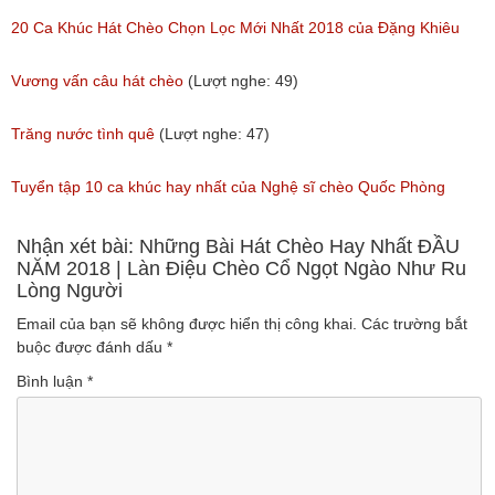
(Lượt nghe: 81)
(Lượt nghe: 189)
20 Ca Khúc Hát Chèo Chọn Lọc Mới Nhất 2018 của Đặng Khiêu
(Lượt nghe: 105)
Vương vấn câu hát chèo
(Lượt nghe: 49)
Trăng nước tình quê
(Lượt nghe: 47)
Tuyển tập 10 ca khúc hay nhất của Nghệ sĩ chèo Quốc Phòng
(Lượt nghe: 701)
Nhận xét bài: Những Bài Hát Chèo Hay Nhất ĐẦU
NĂM 2018 | Làn Điệu Chèo Cổ Ngọt Ngào Như Ru
Lòng Người
Email của bạn sẽ không được hiển thị công khai.
Các trường bắt
buộc được đánh dấu
*
Bình luận
*