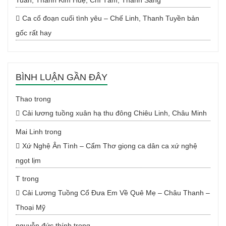
Tuấn, Thanh Kim Huệ, Chí Tâm, Thanh Sang
Ca cổ đoạn cuối tình yêu – Chế Linh, Thanh Tuyền bản
gốc rất hay
BÌNH LUẬN GẦN ĐÂY
Thao
trong
Cải lương tuồng xuân hạ thu đông Chiêu Linh, Châu Minh
Mai Linh
trong
Xứ Nghệ Ân Tình – Cẩm Thơ giọng ca dân ca xứ nghệ
ngọt lịm
T
trong
Cải Lương Tuồng Cổ Đưa Em Về Quê Mẹ – Châu Thanh –
Thoại Mỹ
nguyễn đức thính
trong