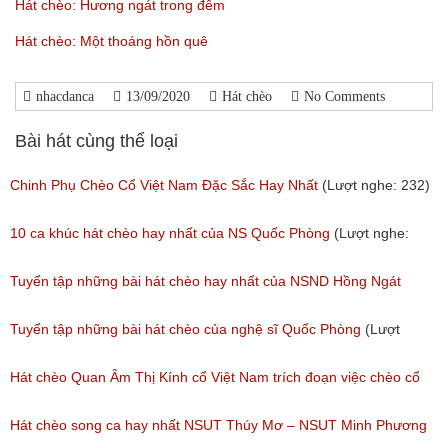
Hát chèo: Hương ngát trong đêm
Hát chèo: Một thoáng hồn quê
nhacdanca
13/09/2020
Hát chèo
No Comments
Bài hát cùng thể loại
Chinh Phụ Chèo Cổ Việt Nam Đặc Sắc Hay Nhất
(Lượt nghe: 232)
10 ca khúc hát chèo hay nhất của NS Quốc Phòng
(Lượt nghe:
1,373)
Tuyển tập những bài hát chèo hay nhất của NSND Hồng Ngát
(Lượt nghe: 777)
Tuyển tập những bài hát chèo của nghệ sĩ Quốc Phòng
(Lượt
nghe: 2,002)
Hát chèo Quan Âm Thị Kính cổ Việt Nam trích đoạn việc chèo cổ
Việt Nam đặc sắc nhất
Hát chèo song ca hay nhất NSUT Thúy Mơ – NSUT Minh Phương