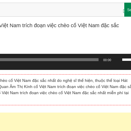
Se
Việt Nam trích đoạn việc chèo cổ Việt Nam đặc sắc
Sử
00:00
dụn
các
phí
èo cổ Việt Nam đặc sắc nhất do nghệ sĩ thể hiện, thuộc thể loại Hát
mũi
 Quan Âm Thị Kính cổ Việt Nam trích đoạn việc chèo cổ Việt Nam đặc s
tên
Việt Nam trích đoạn việc chèo cổ Việt Nam đặc sắc nhất miễn phí tại
Lên/
để
tăng
hoặc
giảm
âm
lượn