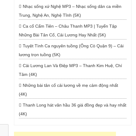
Nhạc sống xứ Nghệ MP3 – Nhạc sống dân ca miền
Trung, Nghệ An, Nghệ Tĩnh (5K)
Ca cổ Cẩm Tiên – Châu Thanh MP3 | Tuyển Tập
Những Bài Tân Cổ, Cải Lương Hay Nhất (5K)
Tuyệt Tình Ca nguyên tuồng (Ông Cò Quận 9) – Cải
lương trọn tuồng (5K)
Cải Lương Lan Và Điệp MP3 – Thanh Kim Huệ, Chí
Tâm (4K)
Những bài tân cổ cải lương về mẹ cảm động nhất
(4K)
Thanh Long hát văn hầu 36 giá đồng đẹp và hay nhất
(4K)