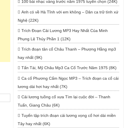
100 bài nhạc vàng trước năm 1975 tuyển chọn (24K)
Anh có về Hà Tĩnh với em không – Dân ca trữ tình xứ
Nghệ (22K)
Trích Đoạn Cải Lương MP3 Hay Nhất Của Minh
Phụng Lệ Thủy Phần 1 (12K)
Trích đoạn tân cổ Châu Thanh – Phượng Hằng mp3
hay nhất (9K)
Tấn Tài, Mỹ Châu Mp3 Ca Cổ Trước Năm 1975 (8K)
Ca cổ Phương Cẩm Ngọc MP3 – Trích đoạn ca cổ cải
lương dài hơi hay nhất (7K)
Cải lương tuồng cổ xưa Tìm lại cuộc đời – Thanh
Tuấn, Giang Châu (6K)
Tuyển tập trích đoạn cải lương vọng cổ hơi dài miền
Tây hay nhất (6K)