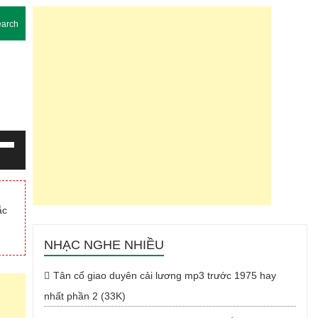
arch
g
m
ắc
Xuống
NHẠC NGHE NHIỀU
Tân cổ giao duyên cải lương mp3 trước 1975 hay
nhất phần 2 (33K)
g.