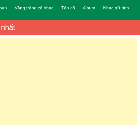
đoạn
Vầng trăng cổ nhạc
Tân cổ
Album
Nhạc trữ tình
 nhất