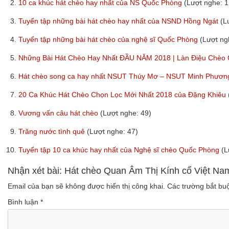
2.
10 ca khúc hát chèo hay nhất của NS Quốc Phòng
(Lượt nghe: 1
3.
Tuyển tập những bài hát chèo hay nhất của NSND Hồng Ngát
(L
4.
Tuyển tập những bài hát chèo của nghệ sĩ Quốc Phòng
(Lượt ng
5.
Những Bài Hát Chèo Hay Nhất ĐẦU NĂM 2018 | Làn Điệu Chèo
6.
Hát chèo song ca hay nhất NSUT Thúy Mơ – NSUT Minh Phươ
7.
20 Ca Khúc Hát Chèo Chọn Lọc Mới Nhất 2018 của Đặng Khiêu
8.
Vương vấn câu hát chèo
(Lượt nghe: 49)
9.
Trăng nước tình quê
(Lượt nghe: 47)
10.
Tuyển tập 10 ca khúc hay nhất của Nghệ sĩ chèo Quốc Phòng
(L
Nhận xét bài: Hát chèo Quan Âm Thị Kính cổ Việt Nam
Email của bạn sẽ không được hiển thị công khai.
Các trường bắt b
Bình luận
*