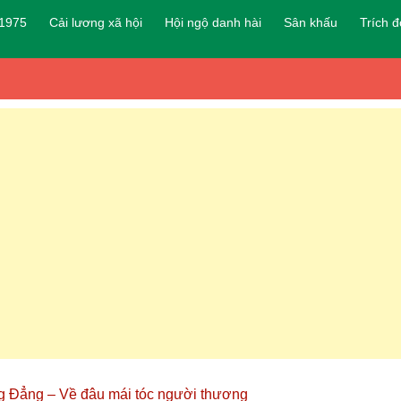
 1975
Cải lương xã hội
Hội ngộ danh hài
Sân khấu
Trích 
g Đẳng – Về đâu mái tóc người thương