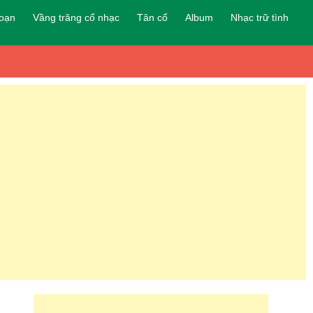
đoạn
Vầng trăng cổ nhạc
Tân cổ
Album
Nhạc trữ tình