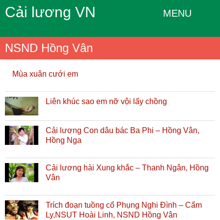
Cải lương VN
MENU
NSND Hồng Vân
Mùa xuân cưới em
Liên khúc sao em nỡ vội lấy chồng
Cải lương Con dâu bác Ba Phi – Hồng Vân,
Hồng Nga
Cải lương hài Xung khắc – Thanh Ngân, Hồng
Vân
Trích đoạn tuồng cổ Phụng Nghi Đình – Cẩm
Ly,NSUT Hoài Linh, NSND Hồng Vân